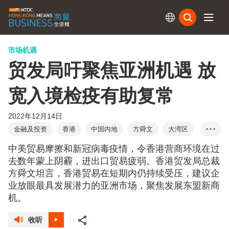
订阅
市场机遇
贸发局吁聚焦亚洲机遇 放
宽入境检疫有助复常
2022年12月14日
金融及投资
香港
中国内地
方舜文
大湾区
• • •
亚洲
东盟
一带一路
进出口贸易
中美贸易摩擦和新冠病毒疫情，令香港营商环境在过
外国直接投资
香港品牌
初创
内循环
去数年蒙上阴霾，进出口贸易疲弱。香港贸发局总裁
方舜文坦言，香港贸易在短期内仍持续受压，建议企
RCEP
区域全面经济伙伴协定
恒传感言
业放眼最具发展潜力的亚洲市场，聚焦发展东盟新商
机。
收听