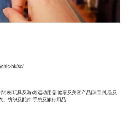
/chic-hk/sc/
|钟表|玩具及游戏|运动用品|健康及美容产品|珠宝|礼品及
成衣、纺织及配件|手袋及旅行用品