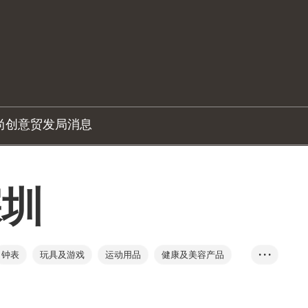
尚创意
贸发局消息
深圳
钟表
玩具及游戏
运动用品
健康及美容产品
• • •
产品
鞋类
成衣、纺织及配件
手袋及旅行用品