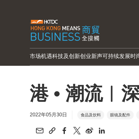
市场机遇
科技及创新
创业新声
可持续发展
时
港 • 潮流︱
2022年05月30日
食品及饮料
眼镜及配件
珠宝
礼品及赠品
婴儿
中国内地