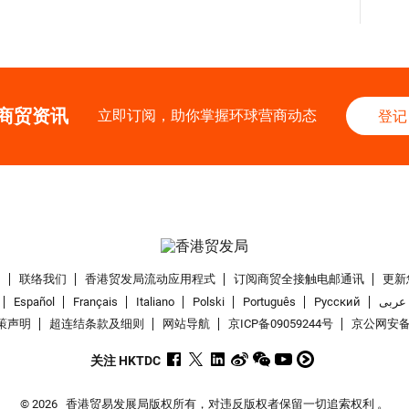
商贸资讯
立即订阅，助你掌握环球营商动态
登记
们
联络我们
香港贸发局流动应用程式
订阅商贸全接触电邮通讯
更新
Español
Français
Italiano
Polski
Português
Pусский
عربى
策声明
超连结条款及细则
网站导航
京ICP备09059244号
京公网安备 1
关注 HKTDC
© 2026
香港贸易发展局版权所有，对违反版权者保留一切追索权利 。