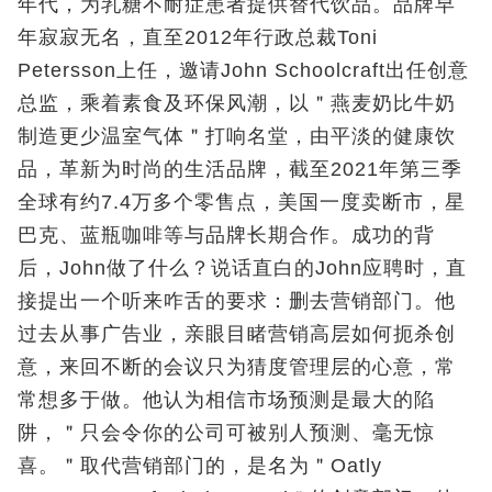
年代，为乳糖不耐症患者提供替代饮品。品牌早
年寂寂无名，直至2012年行政总裁Toni
Petersson上任，邀请John Schoolcraft出任创意
总监，乘着素食及环保风潮，以＂燕麦奶比牛奶
制造更少温室气体＂打响名堂，由平淡的健康饮
品，革新为时尚的生活品牌，截至2021年第三季
全球有约7.4万多个零售点，美国一度卖断市，星
巴克、蓝瓶咖啡等与品牌长期合作。成功的背
后，John做了什么？说话直白的John应聘时，直
接提出一个听来咋舌的要求：删去营销部门。他
过去从事广告业，亲眼目睹营销高层如何扼杀创
意，来回不断的会议只为猜度管理层的心意，常
常想多于做。他认为相信市场预测是最大的陷
阱，＂只会令你的公司可被别人预测、毫无惊
喜。＂取代营销部门的，是名为＂Oatly