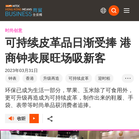
订阅
时尚创意
可持续皮革品日渐受捧 港
商钟表展旺场吸新客
2023年03月31日
钟表
香港
升级再造
可持续皮革
迎时栢
• • •
环保物料
制作鞋履
手袋
表带
中东
环保已成为生活一部分，苹果、玉米除了可食用外，
东南亚
香港钟表展
更可升级再造成为可持续皮革，制作出来的鞋履、手
袋、表带等时尚单品获消费者追捧。
收听