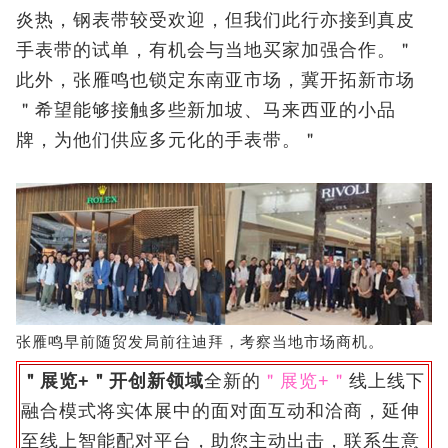
炎热，钢表带较受欢迎，但我们此行亦接到真皮
手表带的试单，有机会与当地买家加强合作。＂
此外，张雁鸣也锁定东南亚市场，冀开拓新市场
＂希望能够接触多些新加坡、马来西亚的小品
牌，为他们供应多元化的手表带。＂
张雁鸣早前随贸发局前往迪拜，考察当地市场商机。
＂展览+＂开创新领域
全新的
＂展览+＂
线上线下
融合模式将实体展中的面对面互动和洽商，延伸
至
线
上智能配对平台，助您主动出击，联系生意