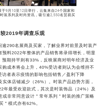
展于9月10至12日举行，云集来自24个国家和
时装系列及时尚资讯，吸引逾2,550名贸易买
。
较2019年调查乐观
逾290名展商及买家，了解业界对前景及时装产
者预料2022年整体的产品销售将录得增长，明显
31%，预期持平则有33%，反映展商对明年经济及业
采购成本将会上升，40%受访者则认为会维持不
受访者表示疫情的影响包括销售／盈利下降
）及实体店铺减少（26%）。时装产品趋势方面，
22年最受欢迎款式，其次是时装饰品（24%）及
同意或非常同意设计＂常年系列＂时装的推广策略
买＂模式亦有62%。