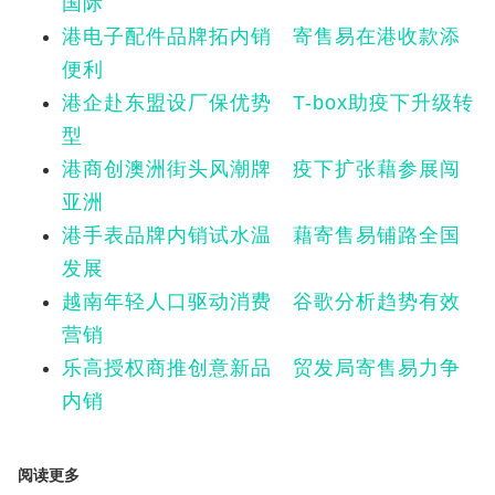
国际
港电子配件品牌拓内销 寄售易在港收款添
便利
港企赴东盟设厂保优势 T-box助疫下升级转
型
港商创澳洲街头风潮牌 疫下扩张藉参展闯
亚洲
港手表品牌内销试水温 藉寄售易铺路全国
发展
越南年轻人口驱动消费 谷歌分析趋势有效
营销
乐高授权商推创意新品 贸发局寄售易力争
内销
阅读更多