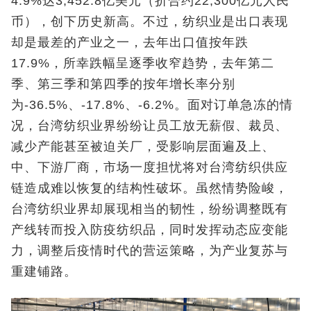
4.9%达3,452.8亿美元（折合约22,300亿元人民
币），创下历史新高。不过，纺织业是出口表现
却是最差的产业之一，去年出口值按年跌
17.9%，所幸跌幅呈逐季收窄趋势，去年第二
季、第三季和第四季的按年增长率分别
为‑36.5%、‑17.8%、‑6.2%。面对订单急冻的情
况，台湾纺织业界纷纷让员工放无薪假、裁员、
减少产能甚至被迫关厂，受影响层面遍及上、
中、下游厂商，市场一度担忧将对台湾纺织供应
链造成难以恢复的结构性破坏。虽然情势险峻，
台湾纺织业界却展现相当的韧性，纷纷调整既有
产线转而投入防疫纺织品，同时发挥动态应变能
力，调整后疫情时代的营运策略，为产业复苏与
重建铺路。