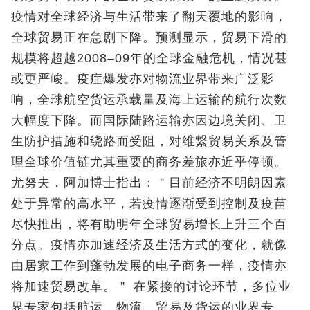
疫情对全球经济与生活带来了翻天覆地的影响，
全球贸易正在急剧下降。预测显示，贸易下滑的
规模将超越2008–09年的全球金融危机，情况甚
或更严峻。疫症爆发亦对物流业界带来广泛影
响，全球航空货运承载量及海上运输的航行次数
大幅度下降。而国际陆路运输亦因边境关闭、卫
生防护措施和绕路而受阻，对维繋贸易关系及管
理全球价值链尤其重要的商务差旅亦近乎停顿。
尤努夫．阿加博士指出：＂目前经济不明朗因素
处于异常的高水平，若疫情逐渐受到控制及疫苗
尽快推出，将有助明年全球贸易增长上升三个百
分点。疫情亦加速经济及生活方式的变化，就像
由居家工作到蓬勃发展的电子商务一样，疫情亦
将加速贸易改革。＂ 在紧接的讨论环节，多位业
界专家包括航运、物流、贸易及货运的业界专