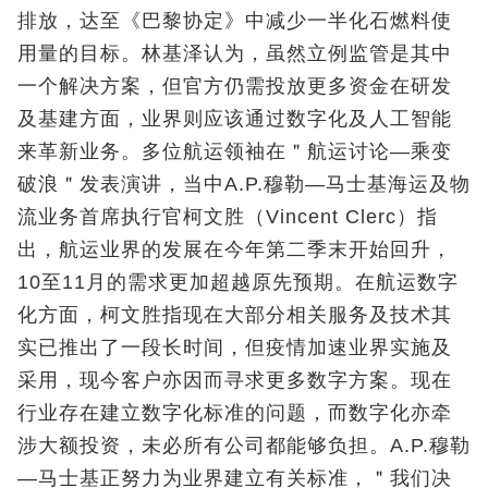
排放，达至《巴黎协定》中减少一半化石燃料使
用量的目标。林基泽认为，虽然立例监管是其中
一个解决方案，但官方仍需投放更多资金在研发
及基建方面，业界则应该通过数字化及人工智能
来革新业务。多位航运领袖在＂航运讨论—乘变
破浪＂发表演讲，当中A.P.穆勒—马士基海运及物
流业务首席执行官柯文胜（Vincent Clerc）指
出，航运业界的发展在今年第二季末开始回升，
10至11月的需求更加超越原先预期。在航运数字
化方面，柯文胜指现在大部分相关服务及技术其
实已推出了一段长时间，但疫情加速业界实施及
采用，现今客户亦因而寻求更多数字方案。现在
行业存在建立数字化标准的问题，而数字化亦牵
涉大额投资，未必所有公司都能够负担。A.P.穆勒
—马士基正努力为业界建立有关标准，＂我们决