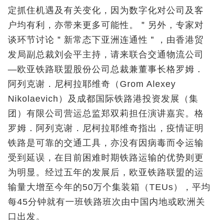
定抓住机遇及有关变化，因为数字化对公司及客
户均有利，亦带来更多可能性。＂另外，专家对
谈环节讨论＂新常态下亚洲连通性＂，由香港贸
发局副总裁刘会平主持，请来联合交通物流公司
—欧亚铁路联盟股份公司总裁兼董事长格罗姆．
阿列克谢．尼柯拉耶维奇（Grom Alexey
Nikolaevich）及成都国际铁路港投资发展（集
团）有限公司营运总监郑双莉担任演讲嘉宾。格
罗姆．阿列克谢．尼柯拉耶维奇指出，疫情证明
铁路是可靠的交通工具，亦没有因病毒而令运输
受到延误，在目前困难时期铁路运输的优势则更
为明显。经过五年的发展后，欧亚铁路联盟的运
输量大增至今年的50万个集装箱（TEUs），平均
每45分钟就有一班铁路班次由中国内地或欧洲关
口出发。