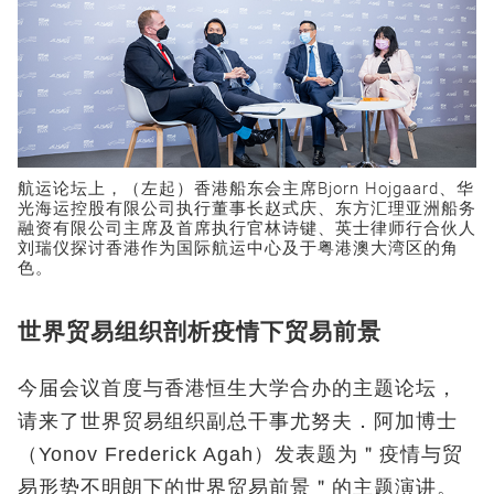
航运论坛上，（左起）香港船东会主席Bjorn Hojgaard、华
光海运控股有限公司执行董事长赵式庆、东方汇理亚洲船务
融资有限公司主席及首席执行官林诗键、英士律师行合伙人
刘瑞仪探讨香港作为国际航运中心及于粤港澳大湾区的角
色。
世界贸易组织剖析疫情下贸易前景
今届会议首度与香港恒生大学合办的主题论坛，
请来了世界贸易组织副总干事尤努夫．阿加博士
（Yonov Frederick Agah）发表题为＂疫情与贸
易形势不明朗下的世界贸易前景＂的主题演讲。