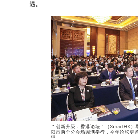
遇。
＂创新升级．香港论坛＂（SmartHK
阳市两个分会场圆满举行，今年论坛更
播。