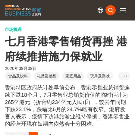
订阅
市场机遇
七月香港零售销货再挫 港
府续推措施力保就业
2020年09月09日
食品及饮料
礼品及赠品
家庭用品
玩具及游戏
• • •
珠宝
成衣、纺织及配件
旅游
香港特区政府统计处早前公布，香港零售业总销货连
续下跌18个月，7月零售业总销货价值的临时估计为
265亿港元（折合约234亿元人民币），较去年同期
下跌23.1%，跌幅比6月的24.7%略有收窄。港府发
言人表示，疫情下访港旅游业维持停顿，香港零售业
的经营环境在短期内依然会十分困难。