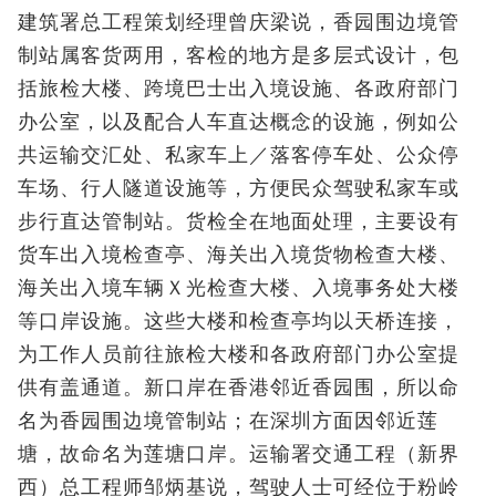
建筑署总工程策划经理曾庆梁说，香园围边境管
制站属客货两用，客检的地方是多层式设计，包
括旅检大楼、跨境巴士出入境设施、各政府部门
办公室，以及配合人车直达概念的设施，例如公
共运输交汇处、私家车上／落客停车处、公众停
车场、行人隧道设施等，方便民众驾驶私家车或
步行直达管制站。货检全在地面处理，主要设有
货车出入境检查亭、海关出入境货物检查大楼、
海关出入境车辆Ｘ光检查大楼、入境事务处大楼
等口岸设施。这些大楼和检查亭均以天桥连接，
为工作人员前往旅检大楼和各政府部门办公室提
供有盖通道。新口岸在香港邻近香园围，所以命
名为香园围边境管制站；在深圳方面因邻近莲
塘，故命名为莲塘口岸。运输署交通工程（新界
西）总工程师邹炳基说，驾驶人士可经位于粉岭