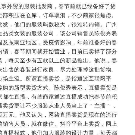
从事外贸的服装批发商，春节前就已经备好了货
全部积压在仓库，订单取消，不少商家很焦虑。
批发，他们的服装码数较大，很难转内销。广州
全品类女装的服装公司，该公司销售员陈俊秀表
国及东南亚地区，受疫情影响，年前准备好的春
内销，春节期间就开始营业，目前已卖掉了部分
装，每天至少有五款以上的新品推出。他说，春
未出售的春装进行改良，尽力处理掉这批货物。
市场主流。所谓直播卖货，是指通过互联网平
导购的新型卖货方式。陈俊秀表示，直播卖货是
家都在直播，有些商家通过直播成功把春节前积
播卖货更让不少服装从业人员当上了＂主播＂，
百万元。他又认为，网路直播卖货是现在的流行
的销售人员，就在微信、抖音平台上卖货，网上
的直播模式，他们加大服装的设计力量，每天都