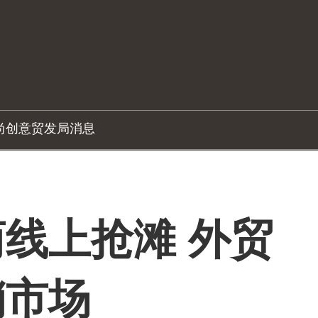
尚创意
贸发局消息
线上抢滩 外贸
销市场