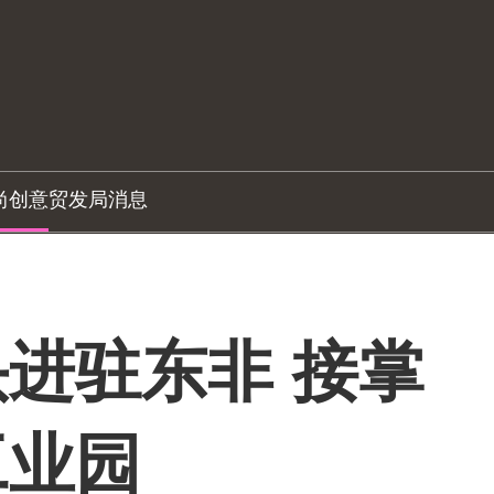
尚创意
贸发局消息
进驻东非 接掌
工业园