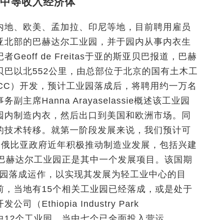
中等收入经济体
内地、欧美、孟加拉、印尼等地，目前聘用雇员
亚北部的巴赫达尔工业园，并于园内从事内衣生
off de Freitas于亚的斯亚贝巴报道，巴赫
巴以北552公里，由总部位于北京的国有土木工
CC）开发，预计工业园落成后，将聘用约一万名
席Hanna Arayaselassie概述该工业园
园内制造内衣，然后出口到美国和欧洲市场。同
的技术转移。就第一阶段发展来说，我们预计可
埃塞俄比亚政府近年积极推动制造业发展，包括兴建
，巴赫达尔工业园正是其中一个发展项目。该国期
工业园落成运作，以实现其发展为轻工业中心的目
前，当地有15个相关工业园已经落成，或是处于
thiopia Industry Park
负责管理其中12个工业园，当中七个已全面投入营运。