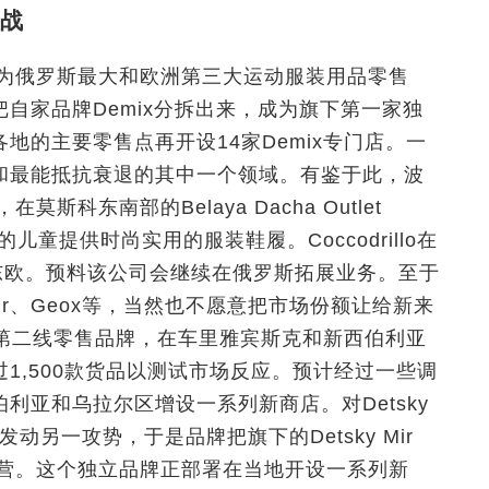
战
er作为俄罗斯最大和欧洲第三大运动服装用品零售
自家品牌Demix分拆出来，成为旗下第一家独
地的主要零售点再开设14家Demix专门店。一
和最能抵抗衰退的其中一个领域。有鉴于此，波
莫斯科东南部的Belaya Dacha Outlet
的儿童提供时尚实用的服装鞋履。Coccodrillo在
东欧。预料该公司会继续在俄罗斯拓展业务。至于
Mir、Geox等，当然也不愿意把市场份额让给新来
成旗下第二线零售品牌，在车里雅宾斯克和新西伯利亚
1,500款货品以测试市场反应。预计经过一些调
利亚和乌拉尔区增设一系列新商店。对Detsky
动另一攻势，于是品牌把旗下的Detsky Mir
立运营。这个独立品牌正部署在当地开设一系列新