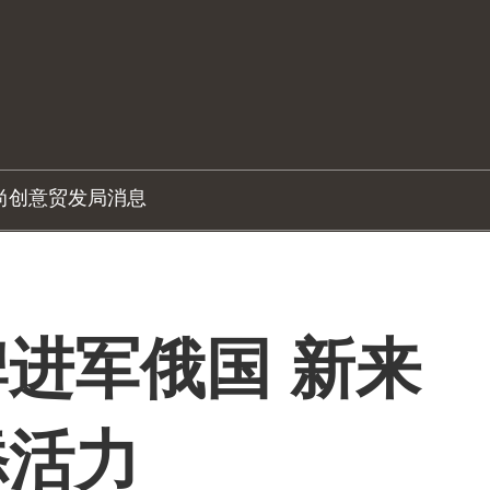
尚创意
贸发局消息
进军俄国 新来
添活力