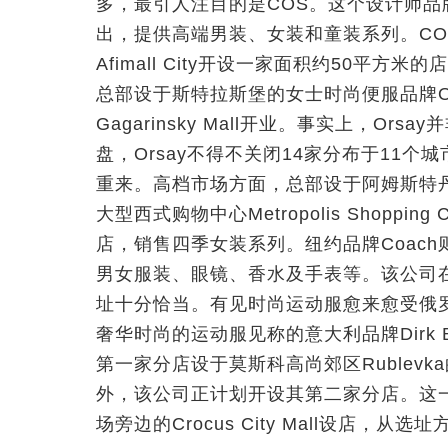
多，最引人注目的是COS。这个设计师品牌
出，提供高端男装、女装和童装系列。C
Afimall City开设一家面积约50平
总部设于斯特拉斯堡的女士时尚便服品牌O
Gagarinsky Mall开业。事实上，O
盘，Orsay不得不关闭14家分布于11
重来。高档市场方面，总部设于阿姆斯特丹的K
大型西式购物中心Metropolis Shopp
店，销售四季女装系列。纽约品牌Coac
男女服装、眼镜、香水及手表等。该公司
址十分恰当。有见时尚运动服愈来愈受俄
奢华时尚的运动服见称的意大利品牌Dirk B
第一家分店设于莫斯科高尚郊区Rublevk
外，该公司正计划开设其第二家分店。这
场旁边的Crocus City Mall设店