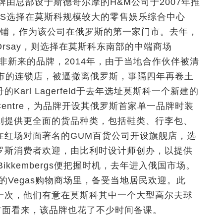
由总部设于斯德哥尔摩的H&M公司于2007年推
OS选择在莫斯科规模较大的零售娱乐综合中心
方米的店铺，作为该公司在俄罗斯的第一家门市。去年，
rsay，则选择在莫斯科东南部的中端商场
rsay并非新来的品牌，2014年，由于当地合作伙伴被清
个城市的连锁店，被逼撤离俄罗斯，事隔四年再卷土
arl Lagerfeld于去年选址莫斯科一个新建的
ing Centre，为品牌开设其俄罗斯首家单一品牌时装
h则提供更全面的货品种类，包括鞋类、行李包、
在红场对面著名的GUM百货公司开设旗舰店，选
罗斯消费者欢迎，由比利时设计师创办，以提供
ikkembergs便把握时机，去年进入俄国市场。
a的Vegas购物商场里，备受当地居民欢迎。此
一次，他们有意在莫斯科其中一个大型高尔夫球
，从选址方面看来，该品牌也花了不少时间备课。