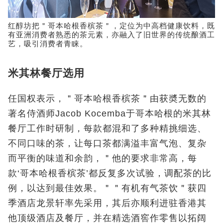
红醇坊把＂哥本哈根香槟茶＂，定位为中高档健康饮料，既
有亚洲消费者熟悉的茶元素，亦融入了旧世界的传统酿酒工
艺，吸引消费者青睐。
米其林餐厅选用
任国权表示，＂哥本哈根香槟茶＂由获奬无数的
著名侍酒师Jacob Kocemba于哥本哈根的米其林
餐厅工作时研制，每款都混和了多种精挑细选、
不同口味的茶，让每口茶都满溢丰富气泡、复杂
而平衡的味道和余韵，＂他的要求非常高，每
款‘哥本哈根香槟茶’都反复多次试验，调配茶的比
例，以达到最佳效果。＂＂有机有气茶饮＂获四
季酒店龙景轩率先采用，其后亦顺利进驻香港其
他顶级酒店及餐厅，并在精选酒窖作零售以拓阔