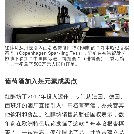
红醇坊从丹麦引入由著名侍酒师特别调制的＂哥本哈根香槟
茶＂（Copenhagen Sparkling Tea），早前在香港贸发局
协助下参加＂中国国际进口博览会＂（进博会）＂香港馆
＂，一举拿下500万元人民币订单。
葡萄酒加入茶元素成卖点
红醇坊于2017年投入运作，专门从法国、德国、
西班牙的酒厂直接引入中高档葡萄酒，亦兼营其
他饮料和食品。红醇坊销售总监任国权表示，数
年前在欧洲特色展览发掘了这款＂哥本哈根香槟
茶＂，一试难忘，便代理此产品，并逐步建立品