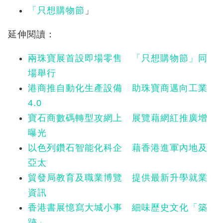
「只想購物節
」
延伸閱讀：
兩珠寶展首設即場零售 「只想購物節」同
場舉行
港商推自動化生產設備 助珠寶商邁向工業
4.0
寶石商數碼轉型攻網上 展覽藉網紅推廣增
曝光
以色列鑽石智能化科企 藉香港進軍內地及
亞太
貿發局教育及職業博覽 提供最新升學就業
資訊
香港書展憶寫大城小事 細味歷史文化「築
跡」