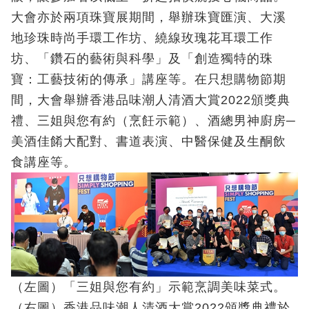
大會亦於兩項珠寶展期間，舉辦珠寶匯演、大溪
地珍珠時尚手環工作坊、繞線玫瑰花耳環工作
坊、「鑽石的藝術與科學」及「創造獨特的珠
寶：工藝技術的傳承」講座等。在只想購物節期
間，大會舉辦香港品味潮人清酒大賞2022頒獎典
禮、三姐與您有約（烹飪示範）、酒總男神廚房─
美酒佳餚大配對、書道表演、中醫保健及生酮飲
食講座等。
（左圖）「三姐與您有約」示範烹調美味菜式。
（右圖）香港品味潮人清酒大賞2022頒獎典禮於