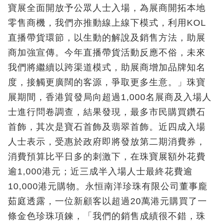
寶展全面開放予公眾人士入場，為展商開拓本地
零售商機，我們亦推動線上線下模式，利用KOL
直播帶貨環節，以生動的解說及銷售方法，助展
商加強宣傳。今年直播帶貨活動反應不俗，未來
我們將繼續以跨渠道模式，助展商增加品牌知名
度，接觸更廣闊的客源，爭取更多生意。」珠寶
展期間，香港貿發局向超過1,000名展商及入場人
士進行問卷調查，結果發現，最多市民購買鑽石
首飾，其次是寶石首飾及翡翠首飾。近四成入場
人士表示，受惠於政府即將發放第二期消費券，
消費預算比平日多的刺激下，在珠寶展額外花費
逾1,000港元；近三成半入場人士最終花費逾
10,000港元購物。永恒南洋珍珠有限公司董事龐
茹庭透露，一位新顧客以超過20萬港元購買了一
條金色珍珠項鍊，「我們的銷售成績很不錯，珠