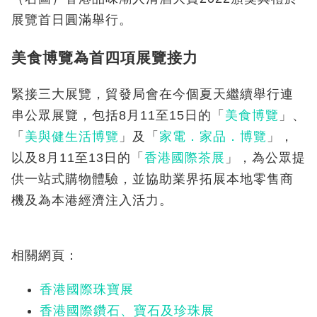
展覽首日圓滿舉行。
美食博覽為首四項展覽接力
緊接三大展覽，貿發局會在今個夏天繼續舉行連
串公眾展覽，包括8月11至15日的「
美食博覽
」、
「
美與健生活博覽
」及「
家電．家品．博覽
」，
以及8月11至13日的「
香港國際茶展
」，為公眾提
供一站式購物體驗，並協助業界拓展本地零售商
機及為本港經濟注入活力。
相關網頁：
香港國際珠寶展
香港國際鑽石、寶石及珍珠展