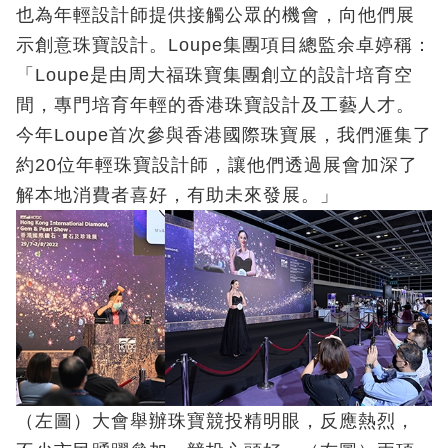
也為年輕設計師提供接觸公眾的機會，向他們展
示創意珠寶設計。Loupe集團項目總監余卓婷稱：
「Loupe是由周大福珠寶集團創立的設計培育空
間，專門培育年輕的香港珠寶設計及工藝人才。
今年Loupe首次參與香港國際珠寶展，我們滙集了
約20位年輕珠寶設計師，讓他們透過展會加深了
解本地消費者喜好，有助未來發展。」
（左圖）大會舉辦珠寶競投精明眼，反應熱烈，