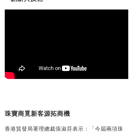
珠寶商覓新客源拓商機
香港貿發局署理總裁張淑芬表示：「今屆兩項珠