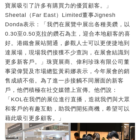
寶展吸引了許多有購買力的優質顧客。」
Sheetal（Far East）Limited董事Jignesh
Donda表示：「我們在展覽中展出各種美鑽，以
0.30至0.50克拉的鑽石為主，迎合本地顧客的喜
好。港鐵會展站開通，參觀人士可以更便捷地到
達展場，現場我們接獲不少查詢，在展會結識到
更多新客戶。」珠寶展商、偉利珍珠有限公司董
事梁偉賢及市場總監黃莉娜表示，今年展會的銷
售成績不俗。為了進一步接觸不同層面的新客
戶，他們積極在社交媒體上宣傳。他們說：
「KOL在我們的展位進行直播，造就我們與大眾
和客戶的有趣互動，助我們開拓商機，希望可以
藉此吸引更多顧客。」