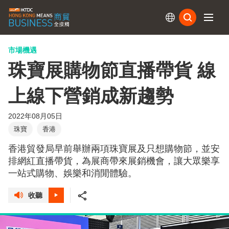
訂閱
市場機遇
珠寶展購物節直播帶貨 線
上線下營銷成新趨勢
2022年08月05日
珠寶
香港
香港貿發局早前舉辦兩項珠寶展及只想購物節，並安
排網紅直播帶貨，為展商帶來展銷機會，讓大眾樂享
一站式購物、娛樂和消閒體驗。
收聽