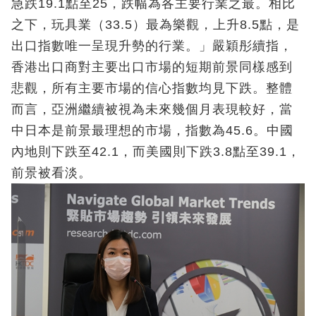
急跌19.1點至25，跌幅為各主要行業之最。相比
之下，玩具業（33.5）最為樂觀，上升8.5點，是
出口指數唯一呈現升勢的行業。」嚴穎彤續指，
香港出口商對主要出口市場的短期前景同樣感到
悲觀，所有主要市場的信心指數均見下跌。整體
而言，亞洲繼續被視為未來幾個月表現較好，當
中日本是前景最理想的市場，指數為45.6。中國
內地則下跌至42.1，而美國則下跌3.8點至39.1，
前景被看淡。