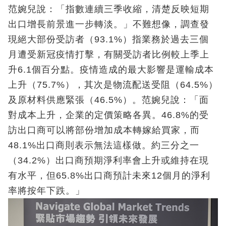
范婉兒說：「指數連續三季收縮，清楚反映短期
出口增長前景進一步轉淡。」不難想像，調查發
現絕大部份受訪者（93.1%）指業務於過去三個
月遭受新冠疫情打擊，有關受訪者比例較上季上
升6.1個百分點。疫情造成的最大影響是運輸成本
上升（75.7%），其次是物流配送受阻（64.5%）
及原材料供應緊張（46.5%）。范婉兒說：「面
對成本上升，企業的定價策略各異。46.8%的受
訪出口商可以將部份增加成本轉嫁給買家，而
48.1%出口商則表示無法這樣做。約三分之一
（34.2%）出口商預期淨利率會上升或維持在現
有水平，但65.8%出口商預計未來12個月的淨利
率將按年下跌。」