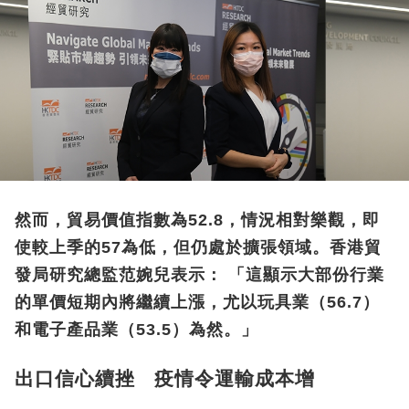
然而，貿易價值指數為52.8，情況相對樂觀，即
使較上季的57為低，但仍處於擴張領域。香港貿
發局研究總監范婉兒表示： 「這顯示大部份行業
的單價短期內將繼續上漲，尤以玩具業（56.7）
和電子產品業（53.5）為然。」
出口信心續挫 疫情令運輸成本增