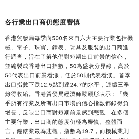
各行業出口商仍態度審慎
香港貿發局每季向500名來自六大主要行業包括機
械、電子、珠寶、鐘表、玩具及服裝的出口商進
行調查，旨在了解他們對短期出口前景的信心，
並編製成香港出口指數，50為盛衰分界線，高於
50代表出口前景看漲，低於50則代表看淡。首季
出口指數下跌12.5點到達24.7的水平，連續三季
錄得收縮。香港貿發局經濟師嚴穎彤表示：「幾
乎所有行業及所有出口市場的信心指數都錄得負
增長，反映出口商對短期前景感到悲觀。在多個
主要行業，出口商的態度仍極為審慎。整體而
言，鐘錶業最為悲觀，指數為19.7，而機械業則