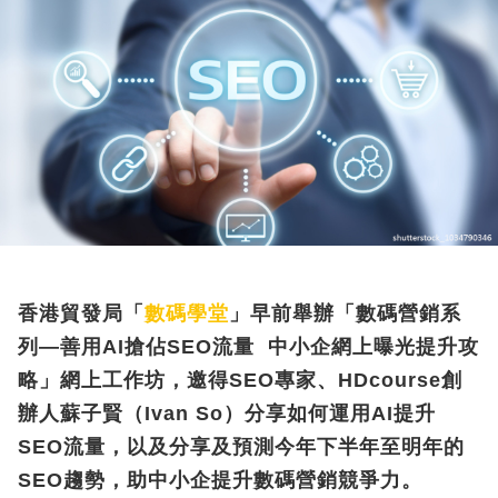
香港貿發局「
數碼學堂
」早前舉辦「數碼營銷系
列
—
善用
AI
搶佔
SEO
流量
中小企網上曝光提升攻
略」網上工作坊，邀得
SEO
專家、
HDcourse
創
辦人蘇子賢（
Ivan So
）分享如何運用
AI
提升
SEO
流量，以及分享及預測今年下半年至明年的
SEO
趨勢，助中小企提升數碼營銷競爭力。