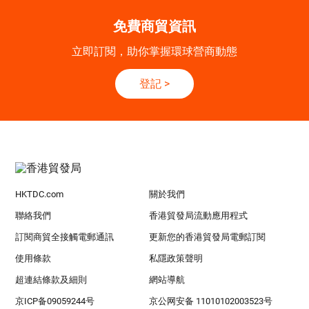
免費商貿資訊
立即訂閱，助你掌握環球營商動態
登記
>
HKTDC.com
關於我們
聯絡我們
香港貿發局流動應用程式
訂閱商貿全接觸電郵通訊
更新您的香港貿發局電郵訂閱
使用條款
私隱政策聲明
超連結條款及細則
網站導航
京ICP备09059244号
京公网安备 11010102003523号