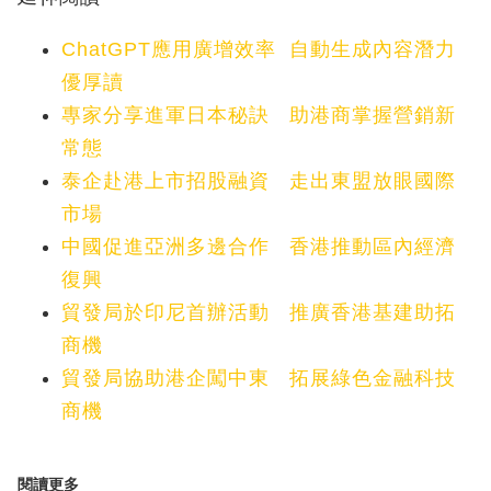
ChatGPT應用廣增效率 自動生成內容潛力
優厚讀
專家分享進軍日本秘訣 助港商掌握營銷新
常態
泰企赴港上市招股融資 走出東盟放眼國際
市場
中國促進亞洲多邊合作 香港推動區內經濟
復興
貿發局於印尼首辦活動 推廣香港基建助拓
商機
貿發局協助港企闖中東 拓展綠色金融科技
商機
閱讀更多