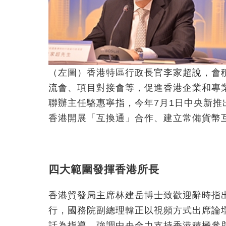
（左圖）香港特區行政長官李家超說，會
流會、項目對接會等，促進香港企業和專
聯辦主任駱惠寧指，今年7月1日中央新
香港開展「互換通」合作、建立常備貨幣
四大範圍發揮香港所長
香港貿發局主席林建岳博士致歡迎辭時指
行，國務院副總理韓正以視頻方式出席論
話為指導，強調中央全力支持香港積極參