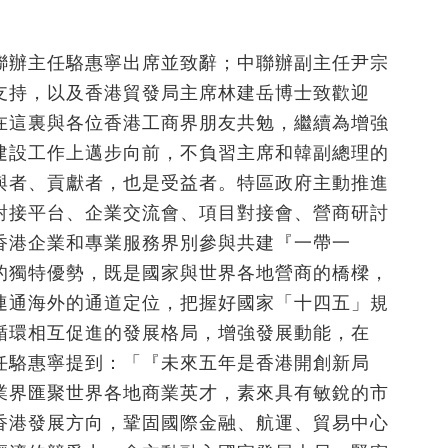
聯辦主任駱惠寧出席並致辭；中聯辦副主任尹宗
支持，以及香港貿發局主席林建岳博士致歡迎
在這裏與各位香港工商界朋友共勉，繼續為增強
建設工作上邁步向前，不負習主席和韓副總理的
與者、貢獻者，也是受益者。特區政府主動推進
對接平台、企業交流會、項目對接會、營商研討
香港企業和專業服務界別參與共建『一帶一
的獨特優勢，既是國家與世界各地營商的橋樑，
連通海外的通道定位，把握好國家「十四五」規
循環相互促進的發展格局，增強發展動能，在
任駱惠寧提到：「『未來五年是香港開創新局
業界匯聚世界各地商業英才，素來具有敏銳的市
香港發展方向，鞏固國際金融、航運、貿易中心