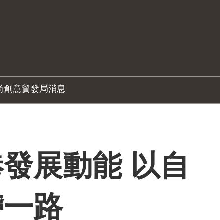
尚創意
貿發局消息
發展動能 以自
帶一路