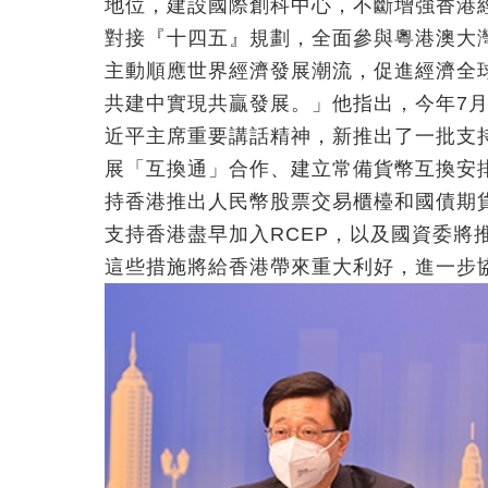
地位，建設國際創科中心，不斷增強香港
對接『十四五』規劃，全面參與粵港澳大
主動順應世界經濟發展潮流，促進經濟全
共建中實現共贏發展。」他指出，今年7
近平主席重要講話精神，新推出了一批支
展「互換通」合作、建立常備貨幣互換安
持香港推出人民幣股票交易櫃檯和國債期貨
支持香港盡早加入RCEP，以及國資委將
這些措施將給香港帶來重大利好，進一步