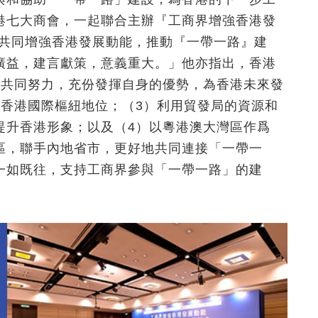
港七大商會，一起聯合主辦『工商界增強香港發
，共同增強香港發展動能，推動『一帶一路』建
廣益，建言獻策，意義重大。」他亦指出，香港
界共同努力，充份發揮自身的優勢，為香港未來發
固香港國際樞紐地位；（3）利用貿發局的資源和
提升香港形象；以及（4）以粵港澳大灣區作爲
區，聯手內地省市，更好地共同連接「一帶一
一如既往，支持工商界參與「一帶一路」的建