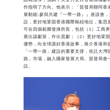
作指明了方向。他表示：「貿發局聯同香
展動能-參與共建『一帶一路』』座談會
設，更好地鞏固香港國際樞紐地位，集思
可在四個範圍發揮所長，包括（1）工商
展出謀獻策，作出貢獻；（2）更好地鞏
優勢，向全球講好香港故事，推介香港和
「一帶一路」建設的重要支撐，依託大灣
路」市場，融入國家發展大局。貿發局會
設。