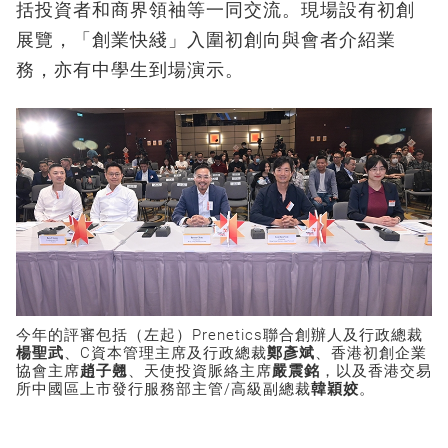
括投資者和商界領袖等一同交流。現場設有初創
展覽，「創業快綫」入圍初創向與會者介紹業
務，亦有中學生到場演示。
今年的評審包括（左起）Prenetics聯合創辦人及行政總裁
楊聖武
、C資本管理主席及行政總裁
鄭彥斌
、香港初創企業
協會主席
趙子翹
、天使投資脈絡主席
嚴震銘
，以及香港交易
所中國區上市發行服務部主管/高級副總裁
韓穎姣
。