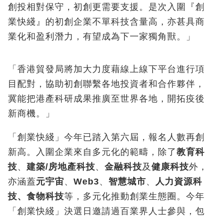
創投相對保守，初創更需要支援。是次入圍『創
業快綫』的初創企業不單科技含量高，亦甚具商
業化和盈利潛力，有望成為下一家獨角獸。」
「香港貿發局將加大力度藉線上線下平台進行項
目配對，協助初創聯繫各地投資者和合作夥伴，
冀能把港產科研成果推廣至世界各地，開拓疫後
新商機。」
「創業快綫」今年已踏入第六屆，報名人數再創
新高。入圍企業來自多元化的範疇，除了
教育科
技
、
建築
/
房地產科技
、
金融科技
及
健康科技
外，
亦涵蓋
元宇宙
、
Web3
、
智慧城市
、
人力資源科
技、食物科技
等，多元化推動創業生態圈。今年
「創業快綫」決選日邀請過百業界人士參與，包