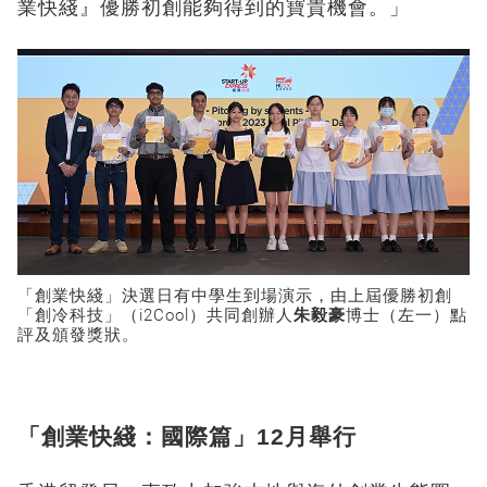
業快綫』優勝初創能夠得到的寶貴機會。」
「創業快綫」決選日有中學生到場演示，由上屆優勝初創
「創冷科技」（i2Cool）共同創辦人
朱毅豪
博士（左一）點
評及頒發獎狀。
「創業快綫：國際篇」12月舉行