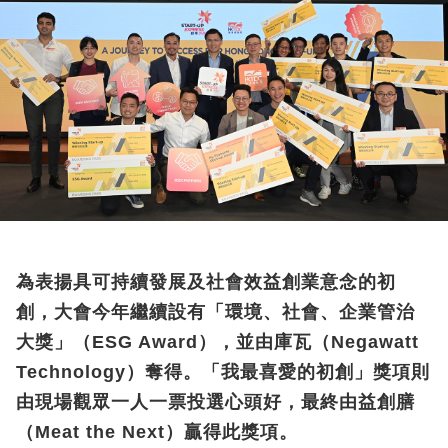
為表揚具可持續發展及社會效益創業意念的初
創，大會今年繼續設有「環境、社會、企業管治
大獎」
（
ESG Award
）
，並由庫瓦
（
Negawatt
Technology
）
奪得。「我最喜愛的初創」獎項則
由現場觀眾一人一票投選心頭好，最終由益創膳
（
Meat the Next
）
贏得此獎項。