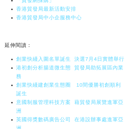
「貿發網採購」
香港貿發局最新活動安排
香港貿發局中小企服務中心
延伸閱讀：
創業快綫入圍名單誕生 決選7月4日實體舉行
港初創分析腸道微生態 貿發局助拓展區內業
務
創業快綫建創業生態圈 10間優勝初創順利
誕生
意國制服管理科技方案 藉貿發局展覽進軍亞
洲
英國得獎數碼廣告公司 在港設辦事處進軍亞
洲