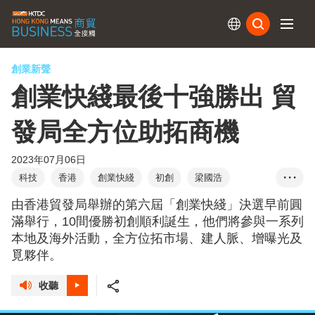
訂閱
創業新聲
創業快綫最後十強勝出 貿
發局全方位助拓商機
2023年07月06日
科技
香港
創業快綫
初創
梁國浩
• • •
優勝初創
最喜愛初創大獎
由香港貿發局舉辦的第六屆「創業快綫」決選早前圓
環境、社會、企業管治大獎
金融科技
健康科技
滿舉行，10間優勝初創順利誕生，他們將參與一系列
本地及海外活動，全方位拓市場、建人脈、增曝光及
元宇宙/Web3
智慧城市
食物科技
覓夥伴。
創業快綫：國際篇
收聽