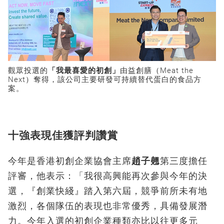
觀眾投選的
「我最喜愛的初創」
由益創膳（Meat the
Next）奪得，該公司主要研發可持續替代蛋白的食品方
案。
十強表現佳獲評判讚賞
今年是香港初創企業協會主席
趙子翹
第三度擔任
評審，他表示：「我很高興能再次參與今年的決
選，『創業快綫』踏入第六屆，競爭前所未有地
激烈，各個隊伍的表現也非常優秀，具備發展潛
力。今年入選的初創企業種類亦比以往更多元