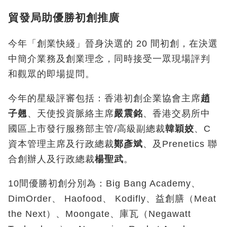
貿發局助優勝初創推廣
今年「創業快綫」晉身決選的 20 間初創，在決選
中簡介業務及創業理念，同時接受一眾現場評判
和觀眾的即場提問。
今年的星級評審包括：香港初創企業協會主席
趙
子翹
、天使投資脈絡主席
嚴震銘
、香港交易所中
國區上市發行服務部主管/高級副總裁
韓穎姣
、C
資本管理主席及行政總裁
鄭彥斌
、及Prenetics 聯
合創辦人及行政總裁
楊聖武
。
10間優勝初創分別為：Big Bang Academy、
DimOrder、 Haofood、 Kodifly、益創膳（Meat
the Next）、Moongate、庫瓦（Negawatt