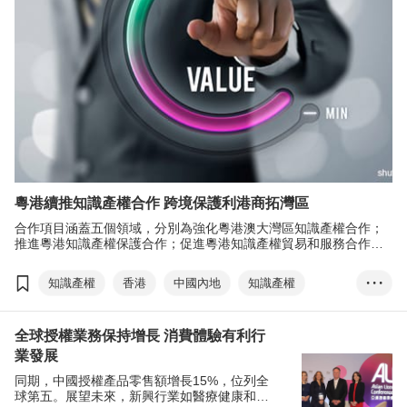
粵港續推知識產權合作 跨境保護利港商拓灣區
合作項目涵蓋五個領域，分別為強化粵港澳大灣區知識產權合作；
推進粵港知識產權保護合作；促進粵港知識產權貿易和服務合作；
強化粵港知識產權交流研討以及深化粵港知識產權宣傳教育。
知識產權
香港
中國內地
知識產權
• • •
網絡版權
侵權
亞洲知識產權營商論壇
全球授權業務保持增長 消費體驗有利行
粵港保護知識產權合作專責小組
業發展
同期，中國授權產品零售額增長15%，位列全
球第五。展望未來，新興行業如醫療健康和可