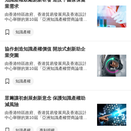
業需求
由香港特區政府、香港貿易發展局及香港設計
中心舉辦的第10屆「亞洲知識產權營商論壇」
於2020年12月3至4日在網上圓滿舉行。大會與
香港科技園合辦的「環球科技峰會」於論壇第
知識產權
二天舉行，匯聚世界各地的科技領袖、科學家
和研究人員，探討疫情下催化不同領域的顛覆
性科技如日何重塑經濟，重新定義不同行業。
協作創造知識產權價值 開放式創新助企
業突圍
由香港特區政府、香港貿易發展局及香港設計
中心舉辦的第10屆「亞洲知識產權營商論壇」
於12月3至4日在網上圓滿舉行。論壇期間，大
會請來多位業界翹楚及知識產權創業比賽
知識產權
「IPHatch香港」的往年得獎者作嘉賓，分享知
識產權相關經驗。
眾籌讓初創展創新意念 保護知識產權助
減風險
由香港特區政府、香港貿易發展局及香港設計
中心舉辦的第10屆「亞洲知識產權營商論壇」
於12月3至4日在網上圓滿舉行。一連兩天的論
壇由60多位來自世界各地的知識產權專家及商
知識產權
專利授權