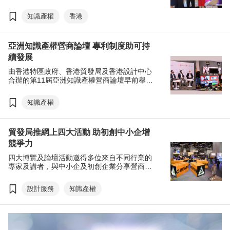
持續發展等，將成為授權業的發展重心。
知識產權
香港
亞洲知識產權營商論壇 專利制度助可持
續發展
由香港特區政府、香港貿發局及香港設計中心
合辦的第11屆亞洲知識產權營商論壇早前舉
行，一連兩日以「迸發創新•持續發展與增長動
力」為主題，匯聚逾70位來自世界各地的知識
知識產權
產權專家及商界領袖，分享真知灼見。新一屆
IPHatch香港知識產權創業比賽亦同步展開。
貿發局推網上四大活動 助初創中小企增
競爭力
四大博覽及論壇活動邀得多位來自不同行業的
專家及講者，與中小企及初創企業分享營商之
道及創業心得，以及如何運用創新科技及思維
應對市場變化，從中突圍。
設計服務
知識產權