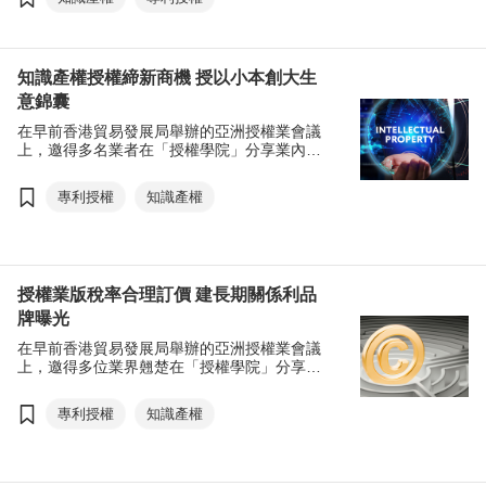
界領袖，剖析最新行業發展及趨勢，共吸引來
自40多個國家及地區逾10,000名觀眾參與。
知識產權授權締新商機 授以小本創大生
意錦囊
在早前香港貿易發展局舉辦的亞洲授權業會議
上，邀得多名業者在「授權學院」分享業內人
士關注的議題，以及如何利用授權創造商機。
專利授權
知識產權
授權業版稅率合理訂價 建長期關係利品
牌曝光
在早前香港貿易發展局舉辦的亞洲授權業會議
上，邀得多位業界翹楚在「授權學院」分享有
意加入授權行業人士所關心的議題，包括訂立
版稅和授權合約細節的貼士，同時亦邀得生產
專利授權
知識產權
商分享如何利用授權創造商機。