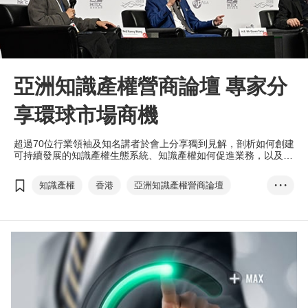
亞洲知識產權營商論壇 專家分
享環球市場商機
超過70位行業領袖及知名講者於會上分享獨到見解，剖析如何創建
可持續發展的知識產權生態系統、知識產權如何促進業務，以及探
索粵港澳大灣區的潛在商機。
知識產權
香港
亞洲知識產權營商論壇
• • •
IPHatch Asia
初創
香港中華廠商聯合會
梁國浩
知識產權交易
再工業化
元宇宙
網紅營銷