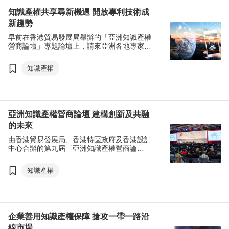
知識產權共享尋新機遇 開放專利技術成
新趨勢
早前在香港貿易發展局舉辦的「亞洲知識產權
營商論壇」專題論壇上，請來亞洲各地專家以
「未來已至：知識產權在亞洲的發展」為題，
分享知識產權在不同行業的最新發展。
知識產權
亞洲知識產權營商論壇 建構創新及共融
的未來
由香港貿易發展局、香港特區政府及香港設計
中心合辦的第九屆「亞洲知識產權營商論
壇」，於12月5至6日假香港會議展覽中心圓滿
舉行，主題為「知識產權：為企業建構創新及
知識產權
共融的未來」，邀得超過70位星級嘉賓講者，
分享促進企業持續發展的知識產權策略的見
解。
企業善用知識產權保障 搶攻一帶一路沿
線市場