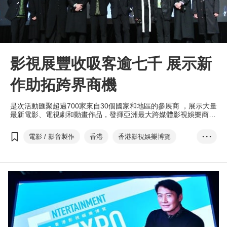
影視展豐收吸客逾七千 展示新
作助拓跨界商機
是次活動匯聚超過700家來自30個國家和地區的參展商 ，展示大量
最新電影、電視劇和動畫作品，發揮亞洲最大跨媒體影視娛樂商貿
平台的優勢，促進業界交流與合作。
電影 / 影音製作
香港
香港影視娛樂博覽
• • •
Entertainment Exp...
香港國際影視展
香港國際電影節
HKIFF
香港電影金像獎
HKFA
ifva獨立短片及影像媒體節
亞洲電影大獎
香港亞洲電影投資會
HAF
亞洲影視娛樂論壇
數碼娛樂論壇
電影
電視
音樂
數碼娛樂