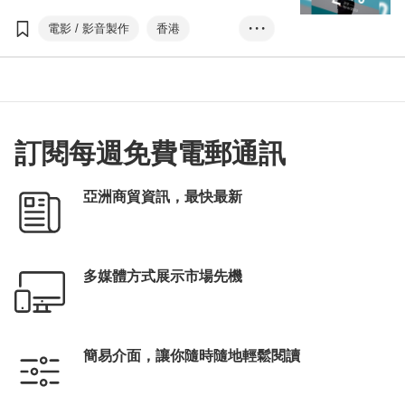
「創意香港」電影發展基金贊助。今年的博覽
亞洲影視娛樂論壇
數碼娛樂論壇
電影
連繫世界各地的業界精英，並繼續邀得黎明擔
電影 / 影音製作
香港
• • •
電視
音樂
數碼娛樂
陳國基
方舜文
任香港影視娛樂大使，呼籲大眾支持香港的影
視娛樂業及參與博覽各項活動。
香港影視娛樂博覽
黎明
電影發展基金
Entertainment Exp...
香港國際影視展
香港國際電影節
HKIFF
訂閱每週免費電郵通訊
香港電影金像獎
HKFA
ifva獨立短片及影像媒體節
亞洲商貿資訊，最快最新
亞洲電影大獎
香港亞洲電影投資會
HAF
亞洲影視娛樂論壇
多媒體方式展示市場先機
數碼娛樂論壇
電影
電視
音樂
數碼娛樂
簡易介面，讓你隨時隨地輕鬆閱讀