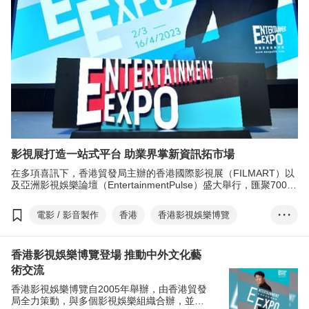
影視展打造一站式平台 助業界掌新資訊拓市場
在多項喜訊下，香港貿發局主辦的香港國際影視展（FILMART）以
及亞洲影視娛樂論壇（EntertainmentPulse）盛大舉行，匯聚700家
參展商，攜手開拓環球影視娛樂商機。
電影 / 影音製作
香港
香港影視娛樂博覽
• • •
Entertainment Exp...
香港國際影視展
香港影視娛樂博覽登場 推動中外文化藝
香港國際電影節
HKIFF
香港電影金像獎
術交流
HKFA
ifva獨立短片及影像媒體節
香港影視娛樂博覽自2005年舉辦，由香港貿發
亞洲電影大獎
香港亞洲電影投資會
HAF
局全力策動，與多個影視娛樂組織合辦，並獲