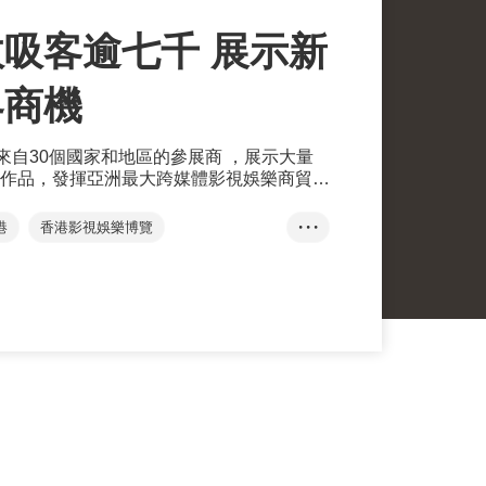
吸客逾七千 展示新
界商機
來自30個國家和地區的參展商 ，展示大量
作品，發揮亞洲最大跨媒體影視娛樂商貿平
與合作。
港
香港影視娛樂博覽
• • •
香港國際影視展
香港國際電影節
金像獎
HKFA
體節
亞洲電影大獎
HAF
亞洲影視娛樂論壇
影
電視
音樂
數碼娛樂