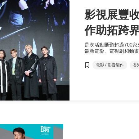
影視展豐收
作助拓跨
是次活動匯聚超過700家
最新電影、電視劇和動畫
台的優勢，促進業界交流
電影 / 影音製作
香
Entertainment Exp...
HKIFF
香港電影
ifva獨立短片及影像媒
香港亞洲電影投資會
數碼娛樂論壇
電