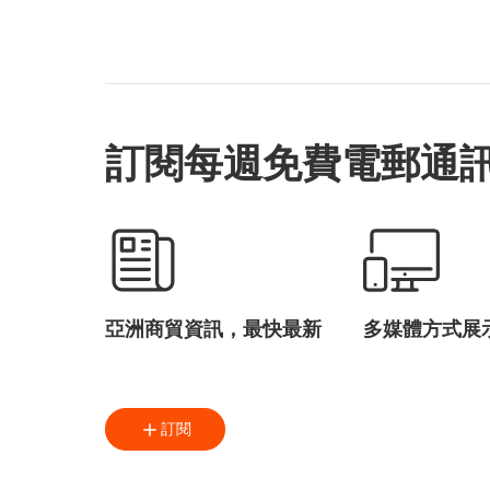
香港電影金像獎
HKFA
H
ifva獨立短片及影像媒體節
亞洲電影大獎
香港亞洲電影投資會
訂閱每週免費電郵通
HAF
H
亞洲影視娛樂論壇
數碼娛樂論壇
電影
電視
音樂
數碼娛樂
陳國基
亞洲商貿資訊，最快最新
多媒體方式展
方舜文
黎明
電影發展基金
訂閱