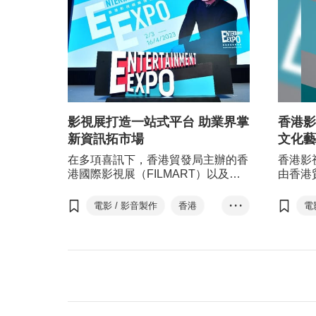
影視展打造一站式平台 助業界掌
香港影
新資訊拓市場
文化藝
在多項喜訊下，香港貿發局主辦的香
香港影
港國際影視展（FILMART）以及亞
由香港
洲影視娛樂論壇
娛樂組
（EntertainmentPulse）盛大舉行，
影發展
電影 / 影音製作
香港
• • •
電
匯聚700家參展商，攜手開拓環球影
界各地
香港影視娛樂博覽
視娛樂商機。
擔任香
持香港
Entertainment Exp...
E
活動。
香港國際影視展
香港國際電影節
HKIFF
H