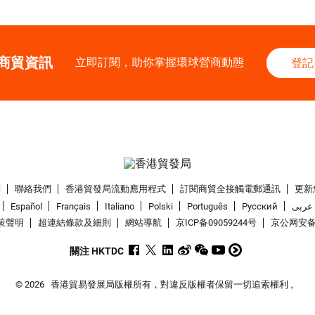
商貿資訊
立即訂閱，助你掌握環球營商動態
登記
們
聯絡我們
香港貿發局流動應用程式
訂閱商貿全接觸電郵通訊
更新
Español
Français
Italiano
Polski
Português
Pусский
عربى
策聲明
超連結條款及細則
網站導航
京ICP备09059244号
京公网安备 1
關注 HKTDC
© 2026
香港貿易發展局版權所有，對違反版權者保留一切追索權利 。