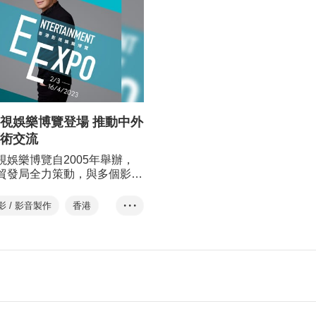
視娛樂博覽登場 推動中外
術交流
視娛樂博覽自2005年舉辦，
貿發局全力策動，與多個影視
織合辦，並獲「創意香港」電
基金贊助。今年的博覽連繫世
影 / 影音製作
香港
• • •
的業界精英，並繼續邀得黎明
香港影視娛樂博覽
港影視娛樂大使，呼籲大眾支
的影視娛樂業及參與博覽各項
ntertainment Exp...
香港國際影視展
香港國際電影節
KIFF