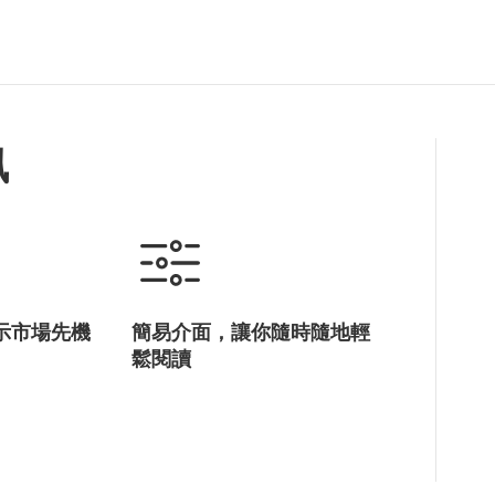
香港電影金像獎
KFA
ifva獨立短片及影像媒體節
亞洲電影大獎
香港亞洲電影投資會
訊
AF
亞洲影視娛樂論壇
數碼娛樂論壇
電影
電視
音樂
數碼娛樂
示市場先機
簡易介面，讓你隨時隨地輕
鬆閱讀