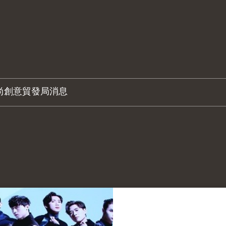
尚創意
貿發局消息