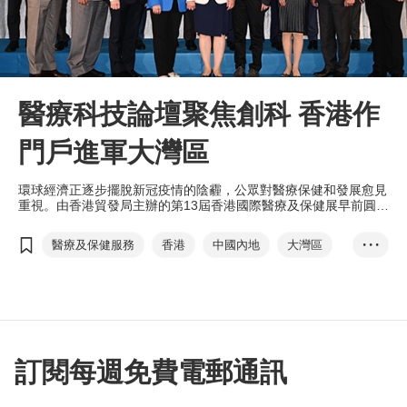
醫療科技論壇聚焦創科 香港作
門戶進軍大灣區
環球經濟正逐步擺脫新冠疫情的陰霾，公眾對醫療保健和發展愈見
重視。由香港貿發局主辦的第13屆香港國際醫療及保健展早前圓滿
舉行，期間舉辦的「醫療科技論壇2022：大灣區的機遇」，重點
探討大灣區醫療保健市場的發展情況和商機。
醫療及保健服務
香港
中國內地
大灣區
• • •
香港國際醫療及保健展
醫療科技論壇
醫療物聯網
北部都會區
港澳藥械通
精準醫學
深港科技創新合作區
香港大學深圳醫院
國家藥監局
投資推廣署
訂閱每週免費電郵通訊
黃煒卓