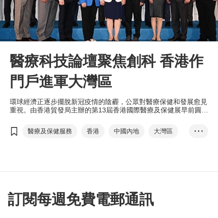
醫療科技論壇聚焦創科 香港作
門戶進軍大灣區
環球經濟正逐步擺脫新冠疫情的陰霾，公眾對醫療保健和發展愈見
重視。由香港貿發局主辦的第13屆香港國際醫療及保健展早前圓滿
舉行，期間舉辦的「醫療科技論壇2022：大灣區的機遇」，重點
探討大灣區醫療保健市場的發展情況和商機。
醫療及保健服務
香港
中國內地
大灣區
• • •
香港國際醫療及保健展
醫療科技論壇
醫療物聯網
北部都會區
港澳藥械通
精準醫學
深港科技創新合作區
香港大學深圳醫院
國家藥監局
投資推廣署
訂閱每週免費電郵通訊
黃煒卓