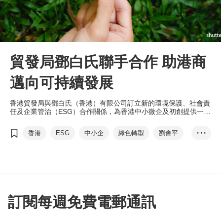
貿發局鄧白氏聯手合作 助港商
邁向可持續發展
香港貿發局與鄧白氏（香港）有限公司訂立新的環境保護、社會責
任及企業管治（ESG）合作關係，為香港中小微企及初創提供一套
優質完善的ESG註冊服務，提升競爭力。
香港
ESG
中小企
綠色轉型
劉會平
• • •
鄧白氏
T-box
可持續發展
訂閱每週免費電郵通訊