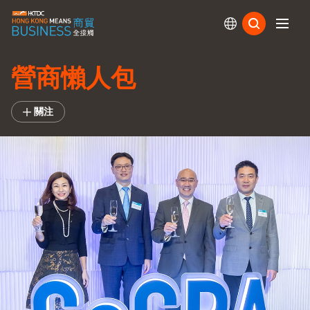
訂閱
營商懶人包
關注