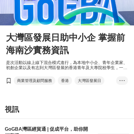
大灣區發展日助中小企 掌握前
海南沙實務資訊
是次活動以線上線下混合模式進行，為本地中小企、青年企業家、
初創企業以及有志到大灣區發展的香港青年及大專院校學生，一站
式介紹大灣區特別是深圳前海及廣州南沙的最新商貿實務資訊，並
提供免費諮詢及商脈聯繫，助港商開拓灣區的龐大市場。
商業管理及顧問服務
香港
大灣區發展日
• • •
GoGBA
前海
南沙
灣區經貿通
T-box 升級轉型計劃
粵港澳大灣區發展辦公室
劉會平
莫君虞
謝曉暉
向軍
視訊
營商懶人包
GoGBA灣區經貿通 | 促成平台，助你開