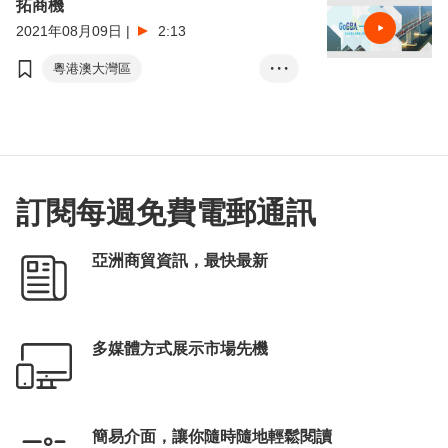
拓商機
2021年08月09日
|
2:13
粵港澳大灣區
• • •
GoGBA灣區經貿通
GoGBA營商懶人包
GoGBA 微信小程序
北望神州
大灣區
訂閱每週免費電郵通訊
亞洲商貿資訊，最快最新
多媒體方式展示市場先機
簡易介面，讓你隨時隨地輕鬆閱讀