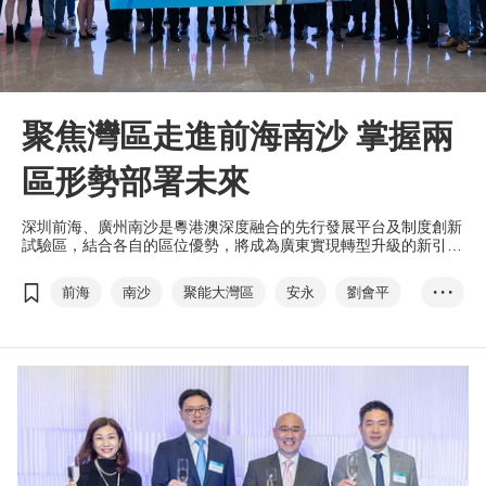
聚焦灣區走進前海南沙 掌握兩
區形勢部署未來
深圳前海、廣州南沙是粵港澳深度融合的先行發展平台及制度創新
試驗區，結合各自的區位優勢，將成為廣東實現轉型升級的新引
擎，為港商提供進入內地市場的最佳跳板。
前海
南沙
聚能大灣區
安永
劉會平
• • •
廣州南沙國際郵輪母港
廣州一康醫療設備實業有限公司
港人港稅
GoGBA灣區經貿通
GoGBA港商服務站