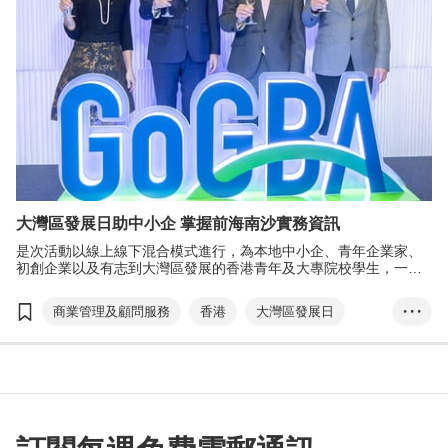
大灣區發展日助中小企 掌握前海南沙實務資訊
是次活動以線上線下混合模式進行，為本地中小企、青年企業家、
初創企業以及有志到大灣區發展的香港青年及大專院校學生，一站
式介紹大灣區特別是深圳前海及廣州南沙的最新商貿實務資訊，並
提供免費諮詢及商脈聯繫，助港商開拓灣區的龐大市場。
商業管理及顧問服務
香港
大灣區發展日
• • •
GoGBA
前海
南沙
灣區經貿通
T-box 升級轉型計劃
粵港澳大灣區發展辦公室
劉會平
莫君虞
謝曉暉
向軍
營商懶人包