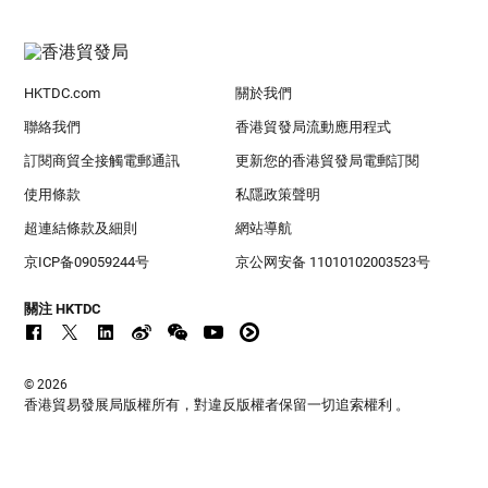
HKTDC.com
關於我們
聯絡我們
香港貿發局流動應用程式
訂閱商貿全接觸電郵通訊
更新您的香港貿發局電郵訂閱
使用條款
私隱政策聲明
超連結條款及細則
網站導航
京ICP备09059244号
京公网安备 11010102003523号
關注 HKTDC
© 2026
香港貿易發展局版權所有，對違反版權者保留一切追索權利 。