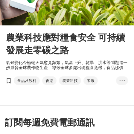
農業科技應對糧食安全 可持續
發展走零碳之路
氣候變化令極端天氣愈見頻繁，氣溫上升、乾旱、洪水等問題進一
步威脅全球農作物生產，導致全球多處出現糧食危機，食品漲價，
農業科技有助農業實現可持續發展。
食品及飲料
香港
農業科技
零碳
• • •
智慧農業
可持續發展
氣候變化
減碳減排
糧食價格
環保水產養殖鏈
羅宗熙
陳永健
愉富農科
訂閱每週免費電郵通訊