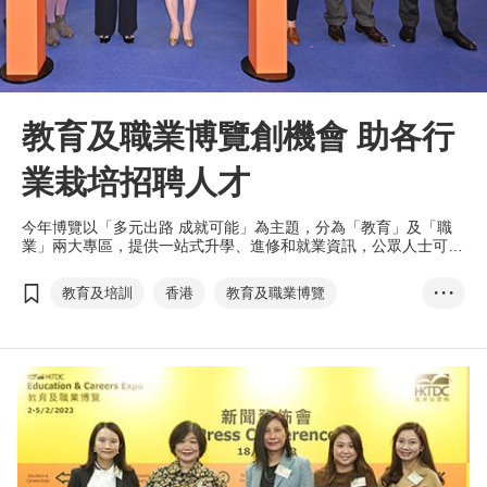
教育及職業博覽創機會 助各行
業栽培招聘人才
今年博覽以「多元出路 成就可能」為主題，分為「教育」及「職
業」兩大專區，提供一站式升學、進修和就業資訊，公眾人士可免
費入場。當中設有「大灣區發展機遇」主題日，探討區內的創業、
就業和求學機會。
教育及培訓
香港
教育及職業博覽
• • •
大灣區發展
就業機會
升學機會
建造業
創新科技
張淑芬
蔡若蓮