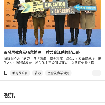
貿發局教育及職業博覽 一站式資訊助擴闊出路
博覽劃分為「教育」及「職業」兩大專區，雲集700家參展機構，提
供2,800個就業機會，部份僱主更設即場面試，公眾可免費入場。博
覽第二天為「大灣區發展機遇」主題日，提供大灣區求學、就業及
創業資訊。
教育及培訓
香港
教育及職業博覽
• • •
大灣區發展
就業機會
升學機會
建造業
創新科技
古靜敏
視訊