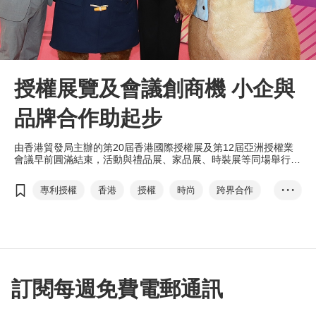
授權展覽及會議創商機 小企與
品牌合作助起步
由香港貿發局主辦的第20屆香港國際授權展及第12屆亞洲授權業
會議早前圓滿結束，活動與禮品展、家品展、時裝展等同場舉行，
促進跨行業授權合作機遇。
專利授權
香港
授權
時尚
跨界合作
• • •
香港國際授權展
亞洲授權業會議
品牌價值
知識產權
電子商貿
授權項目
熊本熊
運動授權
劉會平
劉震
孔倫
訂閱每週免費電郵通訊