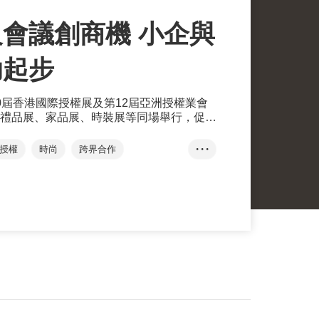
會議創商機 小企與
助起步
0屆香港國際授權展及第12屆亞洲授權業會
禮品展、家品展、時裝展等同場舉行，促進
授權
時尚
跨界合作
• • •
亞洲授權業會議
品牌價值
知識產權
目
熊本熊
運動授權
劉會平