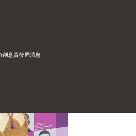
尚創意
貿發局消息