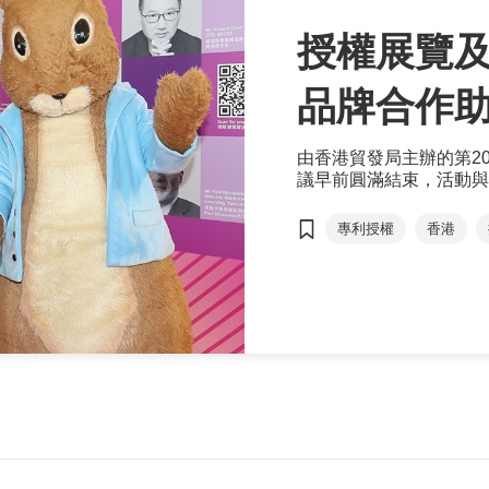
授權展覽及
品牌合作
由香港貿發局主辦的第2
議早前圓滿結束，活動與
跨行業授權合作機遇。
專利授權
香港
香港國際授權展
電子商貿
授權項
劉震
孔倫