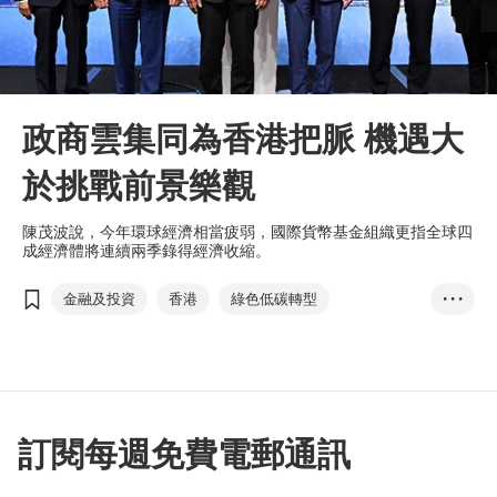
政商雲集同為香港把脈 機遇大
於挑戰前景樂觀
陳茂波說，今年環球經濟相當疲弱，國際貨幣基金組織更指全球四
成經濟體將連續兩季錄得經濟收縮。
金融及投資
香港
綠色低碳轉型
• • •
香港經濟峰會2023
GoGBA一站式支援平台
人民幣國際化
陳茂波
李家超
劉會平
梁兆基
訂閱每週免費電郵通訊