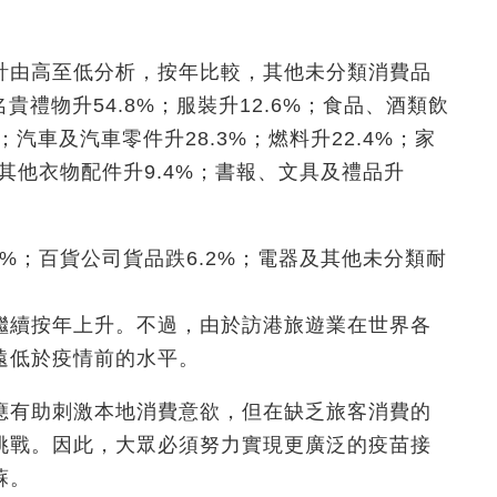
計由高至低分析，按年比較，其他未分類消費品
貴禮物升54.8%；服裝升12.6%；食品、酒類飲
；汽車及汽車零件升28.3%；燃料升22.4%；家
其他衣物配件升9.4%；書報、文具及禮品升
。
%；百貨公司貨品跌6.2%；電器及其他未分類耐
繼續按年上升。不過，由於訪港旅遊業在世界各
遠低於疫情前的水平。
應有助刺激本地消費意欲，但在缺乏旅客消費的
挑戰。因此，大眾必須努力實現更廣泛的疫苗接
蘇。