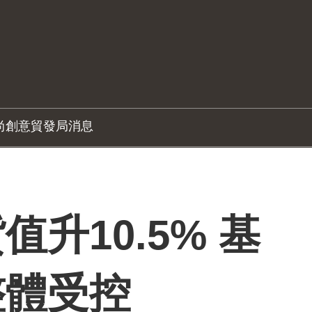
尚創意
貿發局消息
升10.5% 基
整體受控