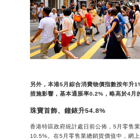
另外，本港5月綜合消費物價指數按年升1
措施影響，基本通脹率0.2%，略高於4月的
珠寶首飾、鐘錶升54.8%
香港特區政府統計處日前公佈，5月零售業
10.5%。在5月零售業總銷貨價值中，網