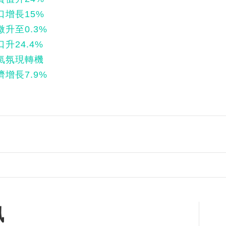
增長15%
升至0.3%
24.4%
氣氛現轉機
增長7.9%
訊