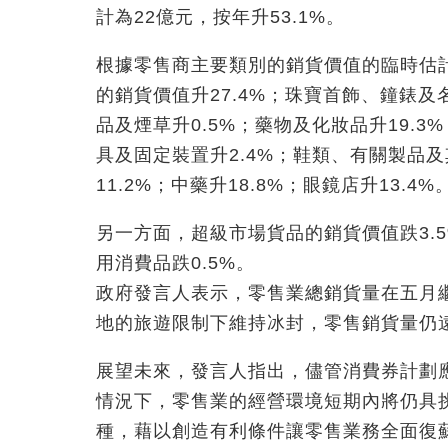
計為22億元，按年升53.1%。
根據零售商主要類別的銷貨價值的臨時估
的銷貨價值升27.4%；珠寶首飾、鐘錶及名
品及煙草升0.5%；藥物及化妝品升19.3%
具及固定裝置升2.4%；鞋類、有關製品及
11.2%；中藥升18.8%；眼鏡店升13.4%
另一方面，超級市場貨品的銷貨價值跌3.5
用消費品跌0.5%。
政府發言人表示，零售業總銷貨量在五月
地的旅遊限制下維持冰封，零售銷貨量仍
展望未來，發言人指出，儘管消費券計劃
情況下，零售業的經營環境短期內將仍具
種，藉以創造有利條件讓零售業務全面復