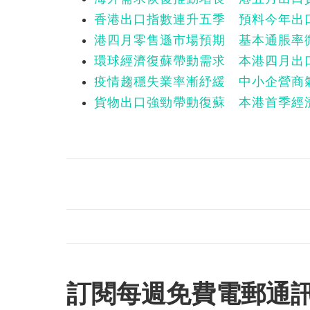
香港出口指數連升五季 預料今年出口
港四月零售遜市場預期 基本通脹率微
環球經濟復蘇帶動需求 本港四月出口升
疫情趨穩失業率漸紓緩 中小企營商
貨物出口強勁帶動復蘇 本港首季經濟
訂閱每週免費電郵通