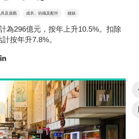
玩具及遊戲
成衣、紡織及配件
鐘錶
為296億元，按年上升10.5%。扣除
計按年升7.8%。