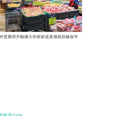
及外賣費用升幅擴大和新鮮蔬菜價格跌幅收窄
值升24%