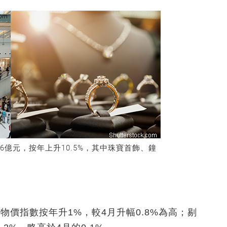
6億元，按年上升10.5%，其中珠寶首飾、鐘
物價指數按年升1%，較4月升幅0.8%為高；剔