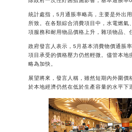
除政府一次性紓困措施影響，基本通脹率0.
統計處指，5月通脹率略高，主要是外出
所致。在各類綜合消費項目中，水電燃氣
項服務和耐用物品價格上升，雜項物品、
政府發言人表示，5月基本消費物價通脹率
項目承受的價格壓力仍然輕微。儘管本地
略為加快。
展望將來，發言人稱，雖然短期內外圍價
於本地經濟仍然在低於生產容量的水平下