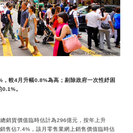
%，較4月升幅0.8%為高；剔除政府一次性紓困
0.1%。
總銷貨價值臨時估計為296億元，按年上升
上銷售佔7.4%，該月零售業網上銷售價值臨時估