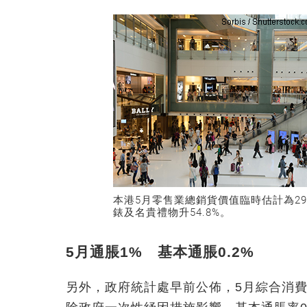
本港5月零售業總銷貨價值臨時估計為29
錶及名貴禮物升54.8%。
5月通脹1% 基本通脹0.2%
另外，政府統計處早前公佈，5月綜合消費