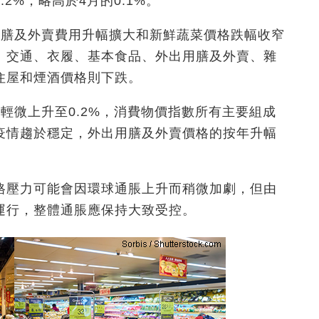
2%，略高於4月的0.1%。
用膳及外賣費用升幅擴大和新鮮蔬菜價格跌幅收窄
、交通、衣履、基本食品、外出用膳及外賣、雜
住屋和煙酒價格則下跌。
輕微上升至0.2%，消費物價指數所有主要組成
疫情趨於穩定，外出用膳及外賣價格的按年升幅
格壓力可能會因環球通脹上升而稍微加劇，但由
運行，整體通脹應保持大致受控。