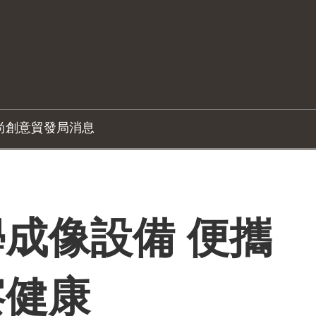
尚創意
貿發局消息
成像設備 便攜
察健康