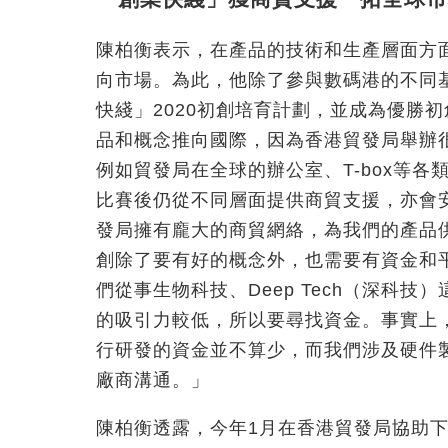
陳柏衡表示，在產品的技術和生產層面方
向市場。為此，他除了參與數碼港的不同
快綫」2020初創培育計劃，並成為優勝
品和概念推向國際，因為香港貿發局舉辦
例如貿發局在全球的辦公室、T-box等
比賽後仍從不同層面提供商貿支援，亦會
發局擁有龐大的商貿網絡，為我們的產品
創除了要有好的概念外，也需要有資金和
們從事生物科技、Deep Tech（深科
的吸引力較低，所以要尋找資金。事實上
行研發的資金並不算少，而我們涉及硬件
廠商溝通。」
陳柏衡透露，今年1月在香港貿發局協助