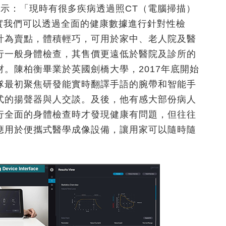
n）表示：「現時有很多疾病透過照CT（電腦掃描）
實我們可以透過全面的健康數據進行針對性檢
計為賣點，體積輕巧，可用於家中、老人院及醫
行一般身體檢查，其售價更遠低於醫院及診所的
。陳柏衡畢業於英國劍橋大學，2017年底開始
隊最初聚焦研發能實時翻譯手語的腕帶和智能手
式的揚聲器與人交談。及後，他有感大部份病人
行全面的身體檢查時才發現健康有問題，但往往
應用於便攜式醫學成像設備，讓用家可以隨時隨