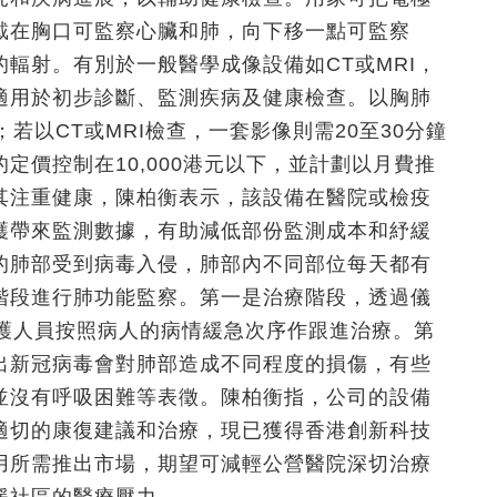
戴在胸口可監察心臟和肺，向下移一點可監察
輻射。有別於一般醫學成像設備如CT或MRI，
適用於初步診斷、監測疾病及健康檢查。以胸肺
若以CT或MRI檢查，一套影像則需20至30分鐘
定價控制在10,000港元以下，並計劃以月費推
其注重健康，陳柏衡表示，該設備在醫院或檢疫
護帶來監測數據，有助減低部份監測成本和紓緩
的肺部受到病毒入侵，肺部內不同部位每天都有
階段進行肺功能監察。第一是治療階段，透過儀
醫護人員按照病人的病情緩急次序作跟進治療。第
出新冠病毒會對肺部造成不同程度的損傷，有些
並沒有呼吸困難等表徵。陳柏衡指，公司的設備
適切的康復建議和治療，現已獲得香港創新科技
用所需推出市場，期望可減輕公營醫院深切治療