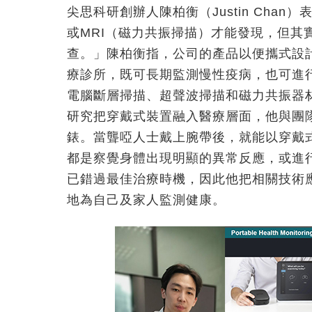
尖思科研創辦人陳柏衡（Justin Cha
或MRI（磁力共振掃描）才能發現，但其
查。」陳柏衡指，公司的產品以便攜式設
療診所，既可長期監測慢性疫病，也可進
電腦斷層掃描、超聲波掃描和磁力共振器材
研究把穿戴式裝置融入醫療層面，他與團
錶。當聾啞人士戴上腕帶後，就能以穿戴
都是察覺身體出現明顯的異常反應，或進
已錯過最佳治療時機，因此他把相關技術
地為自己及家人監測健康。