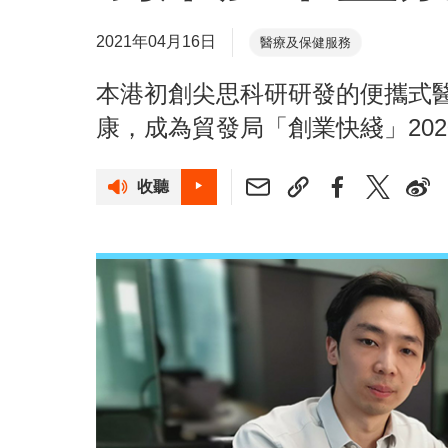
2021年04月16日
醫療及保健服務
本港初創尖思科研研發的便攜式
康，成為貿發局「創業快綫」20
收聽