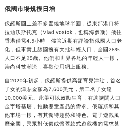
俄國市場規模日增
俄羅斯國土差不多圍繞地球半圈，從東部港口符
拉迪沃斯托克（Vladivostok，也稱海參崴）飛往
香港僅需4.5小時。儘管近期有評論指俄國人口老
化，但事實上該國擁有大批年輕人口，全國28%
人口不足25歲。他們和世界各地的年輕人一樣，
崇尚科技潮流，喜歡使用網上服務。
自2020年初起，俄羅斯提供高額育兒津貼，首名
子女的津貼金額為7,600美元，第二名子女達
10,000美元。此舉可以鼓勵生育，有助擴闊人口
金字塔基層，推動嬰童產品的需求。俄羅斯和其
他市場一樣，有其獨特趨勢和特色。電子遊戲風
靡全國，民眾對低價或懷舊款式遊戲機的需求甚