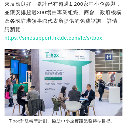
來反應良好，累計已有超過1,200家中小企參與，
並獲安排超過300場由專業組織、商會、政府機構
及各國駐港領事館代表所提供的免費諮詢。詳情
請瀏覽：
https://smesupport.hktdc.com/tc/s/tbox
。
「T-box升級轉型計劃」協助中小企實踐業務轉型目標。