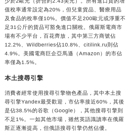
少於2歐元（折合約2.43美元）。所有進口貨的增
值稅率通常設定為20%，但兒童貨品、醫療用品
及食品的稅率僅10%。價值不足200歐元或淨重不
足31公斤的貨品可豁免進口關稅。俄羅斯電商市
場有不少平台，百花齊放，其中第三方商號佔
12.2%、Wildberries佔10.8%、citilink.ru則佔
4.9%。美國電商巨企亞馬遜（Amazon）的市佔
率僅為1.5%。
本土搜尋引擎
消費者經常使用搜尋引擎物色產品，其中本土搜
尋引擎Yandex最受歡迎，市佔率接近60%，其後
是佔38.5%的谷歌（Google），其他搜尋引擎則
不足1%。一如其他市場，雖然英語識讀率在俄羅
斯正逐漸提高，但俄語搜尋引擎仍然佔優。