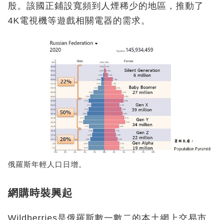
殷。該國正鋪設寬頻到人煙稀少的地區，推動了
4K電視機等遊戲相關電器的需求。
俄羅斯年輕人口日增。
網購時裝興起
Wildberries是俄羅斯數一數二的本土網上交易市