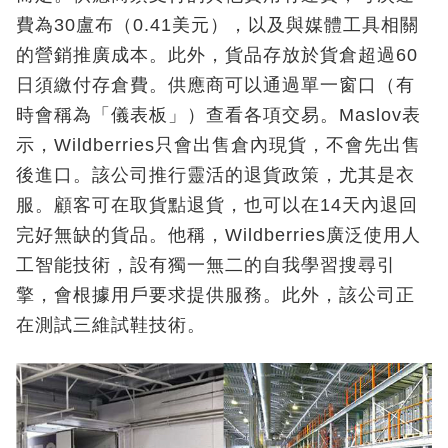
費為30盧布（0.41美元），以及與媒體工具相關
的營銷推廣成本。此外，貨品存放於貨倉超過60
日須繳付存倉費。供應商可以通過單一窗口（有
時會稱為「儀表板」）查看各項交易。Maslov表
示，Wildberries只會出售倉內現貨，不會先出售
後進口。該公司推行靈活的退貨政策，尤其是衣
服。顧客可在取貨點退貨，也可以在14天內退回
完好無缺的貨品。他稱，Wildberries廣泛使用人
工智能技術，設有獨一無二的自我學習搜尋引
擎，會根據用戶要求提供服務。此外，該公司正
在測試三維試鞋技術。