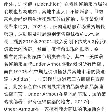
此外，迪卡儂（Decathlon）在俄國運動服市場的
發展也甚為成功，當地中產人口不斷增多，且愈
來愈崇尚健康生活和熱衷於做運動，為其業務增
長帶來助力。2021年，俄國運動服市場重拾增長
勢頭，運動服及鞋履類別銷售額錄得約15%增
長，擺脫2019和2020年收入分別下跌約5.2億及5
億歐元的陰霾。然而，疫情前出現的跌勢，令一
些主要業者對該國市場失去信心。其中，美國著
名運動服品牌Under Armour關閉俄國所有門店，
而自1970年代中期起便積極發展當地市場的愛迪
達（Adidas），則選擇只透過第三方商店售賣產
品。對於有意在俄國開展業務的品牌或多品牌連
鎖店而言，Under Armour在當地的表現，無論策
略或部署上都有值得借鑒的地方。2017年，
Under Armour在一家擁有龐大商脈的俄羅斯合作