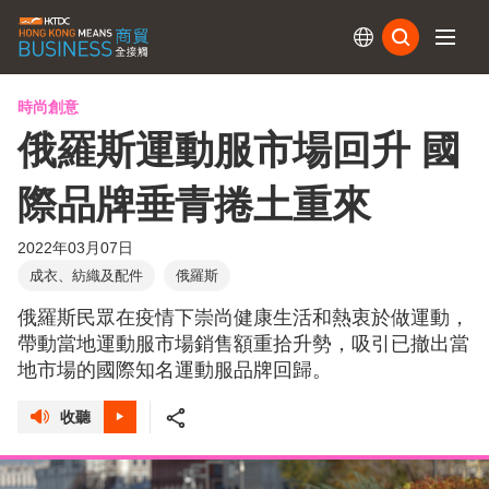
訂閱
時尚創意
俄羅斯運動服市場回升 國
際品牌垂青捲土重來
2022年03月07日
成衣、紡織及配件
俄羅斯
俄羅斯民眾在疫情下崇尚健康生活和熱衷於做運動，
帶動當地運動服市場銷售額重拾升勢，吸引已撤出當
地市場的國際知名運動服品牌回歸。
收聽