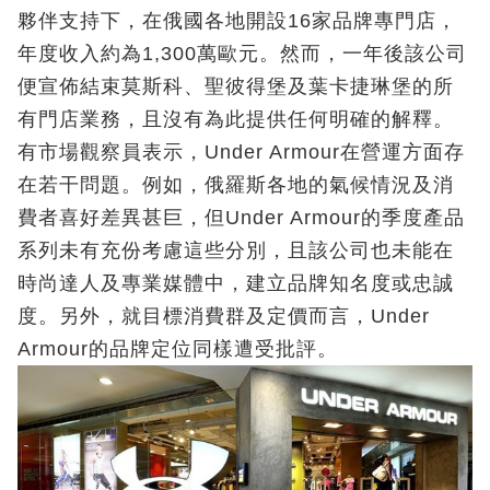
夥伴支持下，在俄國各地開設16家品牌專門店，
年度收入約為1,300萬歐元。然而，一年後該公司
便宣佈結束莫斯科、聖彼得堡及葉卡捷琳堡的所
有門店業務，且沒有為此提供任何明確的解釋。
有市場觀察員表示，Under Armour在營運方面存
在若干問題。例如，俄羅斯各地的氣候情況及消
費者喜好差異甚巨，但Under Armour的季度產品
系列未有充份考慮這些分別，且該公司也未能在
時尚達人及專業媒體中，建立品牌知名度或忠誠
度。另外，就目標消費群及定價而言，Under
Armour的品牌定位同樣遭受批評。