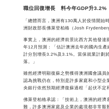
職位回復增長 料今年GDP升3.2%
「總體而言，澳洲有130萬人於疫情開始
洲財政部長佛萊登柏格（Josh Fryden
事實上，澳洲的經濟前景比西方其他發達國
年12月預測：「估計澳洲去年的國內生產總
計分別增長3.2%及3.1%。當保就業計
落。」
雖然經濟明顯復蘇之勢獲得澳洲國會議員
認為挑戰仍在，特別是許多家庭和小型企
央銀行依然預期經濟復蘇過程「起伏不定
佛萊登柏格承認：「技術上，澳洲的經濟
難，許多澳洲家庭及企業的處境都非常艱