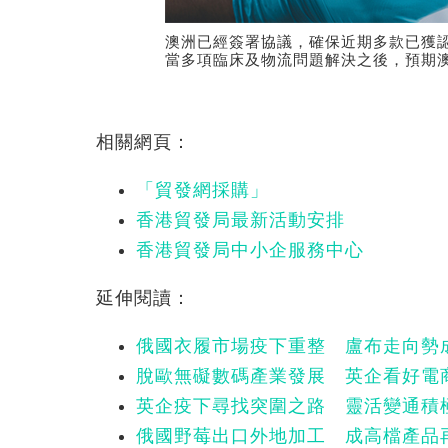
澳洲已經簽署協議，確保近期多款已獲
當多項臨床及物流問題解決之後，預期
相關網頁：
「貿發網採購」
香港貿發局最新活動安排
香港貿發局中小企服務中心
延伸閱讀：
俄國衣履市場疫下重整 盧布走向勢
脫歐無礙數碼產業發展 英企看好電
英企疫下尋找突圍之路 靈活變通積
俄國野莓出口外地加工 成高檔產品