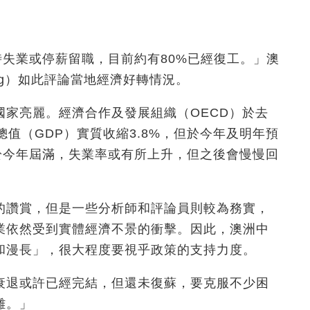
時失業或停薪留職，目前約有80%已經復工。」澳
berg）如此評論當地經濟好轉情況。
家亮麗。經濟合作及發展組織（OECD）於去
值（GDP）實質收縮3.8%，但於今年及明年預
劃於今年屆滿，失業率或有所上升，但之後會慢慢回
的讚賞，但是一些分析師和評論員則較為務實，
業依然受到實體經濟不景的衝擊。因此，澳洲中
和漫長」，很大程度要視乎政策的支持力度。
衰退或許已經完結，但還未復蘇，要克服不少困
難。」