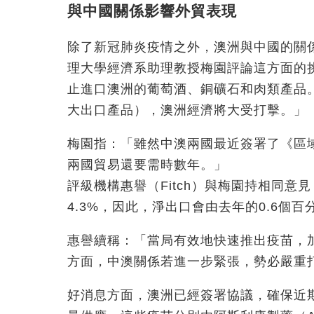
與中國關係影響外貿表現
除了新冠肺炎疫情之外，澳洲與中國的關
理大學經濟系助理教授梅園評論這方面的
止進口澳洲的葡萄酒、銅礦石和肉類產品
大出口產品），澳洲經濟將大受打擊。」
梅園指：「雖然中澳兩國最近簽署了《區
兩國貿易還要需時數年。」
評級機構惠譽（Fitch）與梅園持相同意
4.3%，因此，淨出口會由去年的0.6個百
惠譽續稱：「當局有效地快速推出疫苗，
方面，中澳關係若進一步緊張，勢必嚴重
好消息方面，澳洲已經簽署協議，確保近