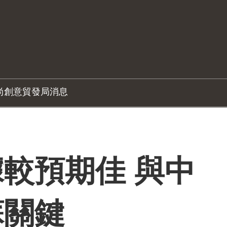
尚創意
貿發局消息
較預期佳 與中
蘇關鍵