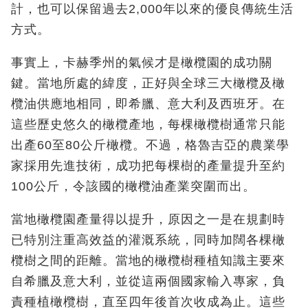
計，也可以保留過去2,000年以來的優良傳統生活
方式。
事實上，卡赫季州的氣候才是橄欖園的成功關
鍵。當地所處的緯度，正好與全球三大橄欖及橄
欖油供應地相同，即希臘、意大利及西班牙。在
這些歷史悠久的橄欖產地，每棵橄欖樹通常只能
出產60至80公斤橄欖。不過，格魯吉亞的農業學
家採用先進技術，成功把每棵樹的產量提升至約
100公斤，令該國的橄欖油產業突圍而出。
當地橄欖園產量得以提升，原因之一是在規劃時
已特別注重高效益的灌溉系統，同時加闊各棵橄
欖樹之間的距離。當地的橄欖樹種植知識主要來
自希臘及意大利，並從這兩個國家輸入專家，負
責種植橄欖樹，直至四年後首次收成為止。這些