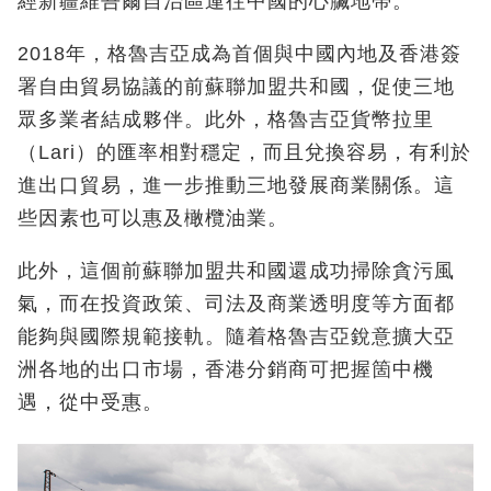
經新疆維吾爾自治區運往中國的心臟地帶。
2018年，格魯吉亞成為首個與中國內地及香港簽
署自由貿易協議的前蘇聯加盟共和國，促使三地
眾多業者結成夥伴。此外，格魯吉亞貨幣拉里
（Lari）的匯率相對穩定，而且兌換容易，有利於
進出口貿易，進一步推動三地發展商業關係。這
些因素也可以惠及橄欖油業。
此外，這個前蘇聯加盟共和國還成功掃除貪污風
氣，而在投資政策、司法及商業透明度等方面都
能夠與國際規範接軌。隨着格魯吉亞銳意擴大亞
洲各地的出口市場，香港分銷商可把握箇中機
遇，從中受惠。