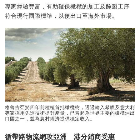
專家經驗豐富，有助確保橄欖的加工及醃製工序
符合現行國際標準，以便出口至海外市場。
格魯吉亞於四年前種植首批橄欖樹，透過輸入希臘及意大利
專家採用先進技術提升產量，已冒起為世界主要的橄欖油出
口國之一，並為農村經濟提供穩定收入。
循帶路物流網攻亞洲 港分銷商受惠