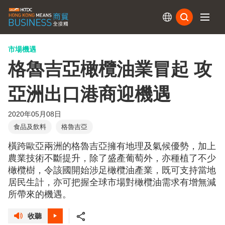
訂閱
市場機遇
格魯吉亞橄欖油業冒起 攻
亞洲出口港商迎機遇
2020年05月08日
食品及飲料
格魯吉亞
橫跨歐亞兩洲的格魯吉亞擁有地理及氣候優勢，加上
農業技術不斷提升，除了盛產葡萄外，亦種植了不少
橄欖樹，令該國開始涉足橄欖油產業，既可支持當地
居民生計，亦可把握全球市場對橄欖油需求有增無減
所帶來的機遇。
收聽