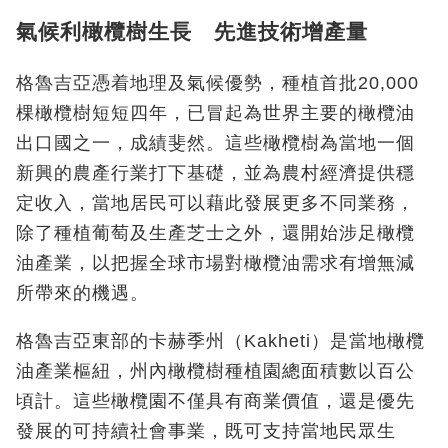
氣候利橄欖樹生長 先進技術增產量
格魯吉亞憑着地理及氣候優勢，種植首批20,000
棵橄欖樹短短四年，已冒起為世界主要的橄欖油
出口國之一，成績斐然。這些橄欖樹為當地一個
新興的農產行業打下基礎，並為農村經濟提供穩
定收入，當地居民可以藉此發展更多不同業務，
除了種植葡萄及生產芝士之外，還開始涉足橄欖
油產業，以把握全球市場對橄欖油需求有增無減
所帶來的機遇。
格魯吉亞東部的卡赫季州（Kakheti）是當地橄欖
油產業樞紐，州內橄欖樹種植園總面積數以百公
頃計。這些橄欖園不僅具有商業價值，還是優先
發展的可持續社會事業，既可支持當地民眾生