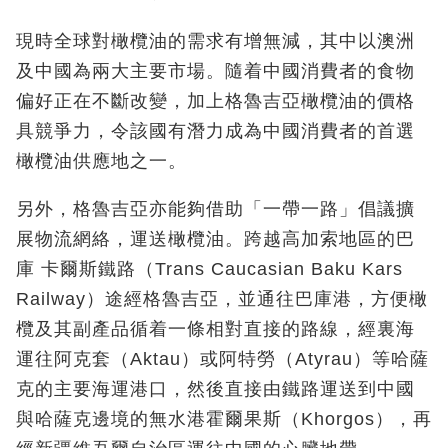
現時全球對橄欖油的需求有增無減，其中以澳洲
及中國為兩大主要市場。隨着中國消費者的食物
偏好正在不斷改變，加上格魯吉亞橄欖油的價格
具競爭力，令該國有潛力成為中國消費者的首選
橄欖油供應地之一。
另外，格魯吉亞亦能夠借助「一帶一路」倡議擴
展物流網絡，運送橄欖油。跨越高加索地區的巴
庫 卡爾斯鐵路（Trans Caucasian Baku Kars
Railway）途經格魯吉亞，並通往巴庫港，方便橄
欖及其副產品循着一條相對直接的路線，經裏海
運往阿克套（Aktau）或阿特勞（Atyrau）等哈薩
克的主要海運港口，然後直接由鐵路運送到中國
與哈薩克邊境的無水港霍爾果斯（Khorgos），再