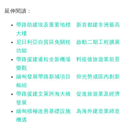
延伸閱讀：
帶路助建埃及重要地標 新首都建非洲最高
大樓
尼日利亞自貿區免關稅 啟動二期工程擴展
功能
帶路援建暹粒全新機場 料疫後旅遊業前景
樂觀
緬甸發展帶路新城項目 仰光勢成區內創新
樞紐
帶路援建文萊跨海大橋 促進旅遊業及經濟
發展
緬甸積極改善基礎設施 為海外建造業締造
機遇