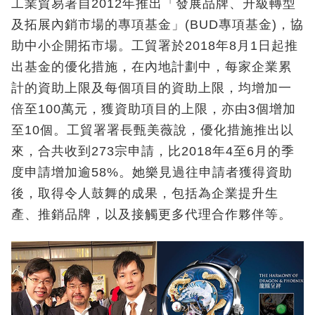
工業貿易署自2012年推出「發展品牌、升級轉型
及拓展內銷市場的專項基金」(BUD專項基金)，協
助中小企開拓市場。工貿署於2018年8月1日起推
出基金的優化措施，在內地計劃中，每家企業累
計的資助上限及每個項目的資助上限，均增加一
倍至100萬元，獲資助項目的上限，亦由3個增加
至10個。工貿署署長甄美薇說，優化措施推出以
來，合共收到273宗申請，比2018年4至6月的季
度申請增加逾58%。她樂見過往申請者獲得資助
後，取得令人鼓舞的成果，包括為企業提升生
產、推銷品牌，以及接觸更多代理合作夥伴等。