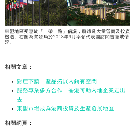
東盟地區受惠於「一帶一路」倡議，將締造大量營商及投資
機遇。右圖為貿發局於2018年9月率領代表團訪問吉隆坡情
況。
相關文章：
對症下藥 產品拓展內銷有空間
服務專業多方合作 香港可助內地企業走出
去
東盟市場成為港商投資及生產發展地區
相關網頁：