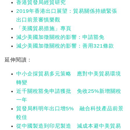
香港貿發局經貿研究
2019年香港出口展望：貿易關係持續緊張
出口前景審慎樂觀
「美國貿易措施」專頁
減少美國加徵關稅的影響：申請豁免
減少美國加徵關稅的影響：善用321條款
延伸閱讀：
中小企採貿易多元策略 應對中美貿易環境
轉變
近千關稅豁免申請獲批 免收25%新增關稅
一年
貿發局料明年出口增5% 融合科技產品前景
較佳
從中國製造到印尼製造 減成本避中美貿易