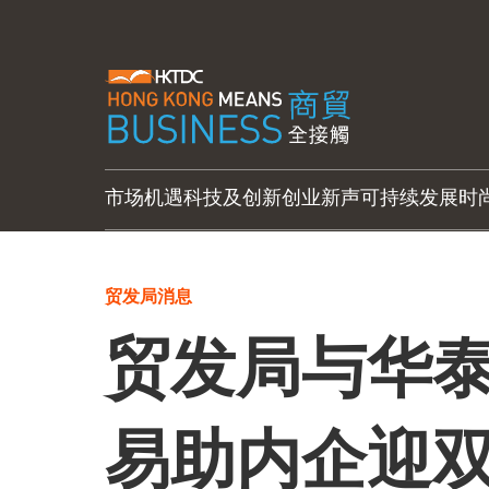
市场机遇
科技及创新
创业新声
可持续发展
时
贸发局消息
贸发局与华泰
易助内企迎