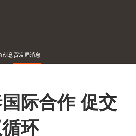
尚创意
贸发局消息
国际合作 促交
双循环