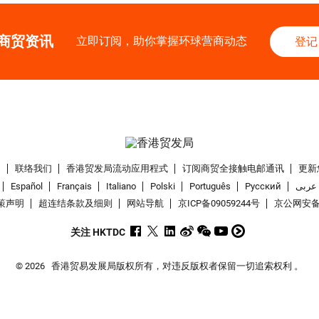
商贸资讯
立即订阅，助你掌握环球营商动态
登记
们
联络我们
香港贸发局流动应用程式
订阅商贸全接触电邮通讯
更新
Español
Français
Italiano
Polski
Português
Pусский
عربى
策声明
超连结条款及细则
网站导航
京ICP备09059244号
京公网安备 1
关注 HKTDC
© 2026
香港贸易发展局版权所有，对违反版权者保留一切追索权利 。