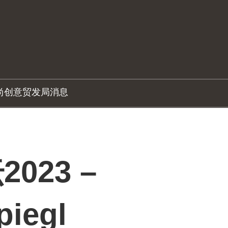
尚创意
贸发局消息
023 –
piegl