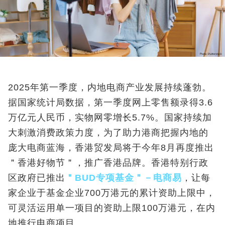
2025
年第一季度，内地电商产业发展持续蓬勃。
据国家统计局数据，第一季度网上零售额录得
3.6
万亿元人民币，实物网零增长
5.7%
。国家持续加
大刺激消费政策力度，为了助力港商把握内地的
庞大电商蓝海，香港贸发局将于今年
8
月再度推出
＂香港好物节＂，推广香港品牌。香港特别行政
区政府已推出
＂
BUD
专项基金＂－电商易
，让每
家企业于基金企业
700
万港元的累计资助上限中，
可灵活运用单一项目的资助上限
100
万港元，在内
地推行电商项目。