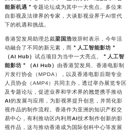
能新机遇＂
专题论坛成为其中一大焦点。多位来
自影视及法律界的专家，大谈影视业界于AI
世代
下的机遇和挑战
。
香港贸发局助理总裁
梁国浩
致辞时表示，今年活
动融合了不同的新元素，而
＂人工智能影坊＂
（
AI Hub
）
试点项目为当中一大亮点。
＂人工智
能影坊＂（
AI Hub
）
由香港贸发局、香港电影制
片发行协会（MPDA
），以及香港电影后期专业
人员协会（
AMP4
）共同主办，透过举办展览专区
及专题论坛，促进业界和学术界的翘楚携手推动
AI
的发展与应用，为影视界提升创意，并简化影
视作品的制作流程。香港作为亚洲的知识产权交
易中心，有利推动区内利用
AI
技术制作创新的影
视作品，这与推动香港成为国际创科中心等发展