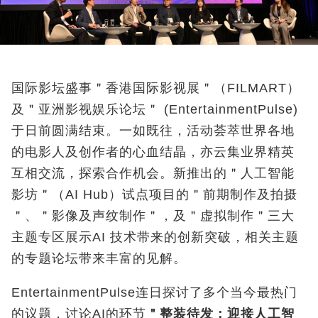
国际影坛盛事＂香港国际影视展＂（FILMART
）
及＂亚洲影视娱乐论坛＂
(EntertainmentPulse)
于日前圆满结束。一如既往，活动荟萃世界各地
的电影人及创作者的心血结晶，亦云集业界精英
互相交流，探索合作机会。新推出的＂人工智能
影坊＂（
AI Hub
）试点项目的＂前期制作及拍摄
＂、＂影像及声纹制作＂，及＂虚拟制作＂三大
主题专区展示
AI
技术带来的创新突破，相关主题
的专题论坛带来丰富的见解
。
EntertainmentPulse
连日探讨了多个当今最热门
的议题，讨论
AI
的环节
＂整装待发：迎接人工智