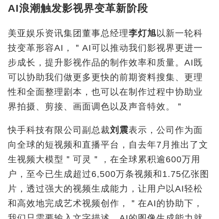
AI浪潮触发影视界变革新阶段
美亚娱乐资讯集团董事总经理
李灯旭
以新一轮科
技变革形容AI
，＂
AI
可以推动我们影视界更进一
步成长，提升影视作品的制作效率和质量。
AI
既
可以协助我们做更多更快的前期资料搜集、更理
性和全面整理剧本，也可以在制作过程中协助业
界拍摄、剪接、画面调色以及声音特效。＂
快手科技有限公司副总裁
刘震
表示，公司作为面
向全球的短视频和直播平台，自去年7
月推出了文
生视频大模型＂可灵＂，在全球累积逾
600
万用
户，至今已生成超过
6,500
万条视频和
1.75
亿张图
片，透过
强大的视频生成能力，让用户以AI
轻松
和高效地完成艺术视频创作，＂在
AI
的协助下，
我们只需要输入文字描述，
AI
的图像生成能力就