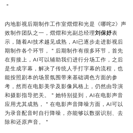
＂
内地影视后期制作工作室熠熠和光是《哪咤2》声
效制作团队之一，熠熠和光副总经理
刘保妤
表
示，随着AI
技术越见成熟，
AI
已逐步走进影视后
期制作各个环节，＂后期制作有很多环节，首先
在剪接上，
AI
可以辅助我们进行分场工作，之后
是生成字幕，解决了传统人手打字幕的流程，也
能按照剧本的场景氛围带来基础调色方面的参
考，然而在电影美学及影像风格上，仍然由导演
和摄影指导把关。＂她特别提到，
AI
在电影声音
应用尤其成熟，＂在电影声音降噪方面，
AI
可以
为录音配音时自行
降噪，亦能够以数据识别、去
除和还原声音。＂