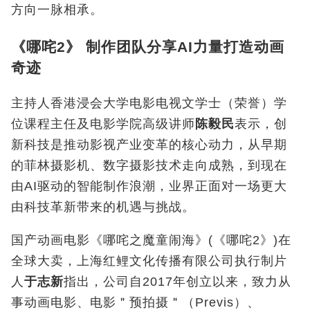
方向一脉相承。
《哪咤2》 制作团队分享AI力量打造动画
奇迹
主持人香港浸会大学电影电视文学士（荣誉）学
位课程主任及电影学院高级讲师
陈毅民
表示，创
新科技是推动影视产业变革的核心动力，从早期
的菲林摄影机、数字摄影技术走向成熟，到现在
由AI驱动的智能制作浪潮，业界正面对一场更大
由科技革新带来的机遇与挑战。
国产动画电影《哪咤之魔童闹海》(《哪咤2
》
)
在
全球大卖，
上海红鲤文化传播有限公司执行制片
人
于志新
指出，
公司自
2017
年创立以来，致力从
事
动画电影、电影＂预拍摄＂（Previs）、