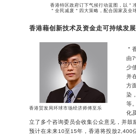
香港特区政府订下气候行动蓝图，以＂
＂全民减废＂四大策略，配合国家及全
香港藉创新技术及资金走可持续发展
＂
由
少
并
方
染
等
香港贸发局环球市场经济师傅至乐
化
立了多个咨询委员会收集公众意见，并鼓
预计在未来10至15年，香港将投放2,400