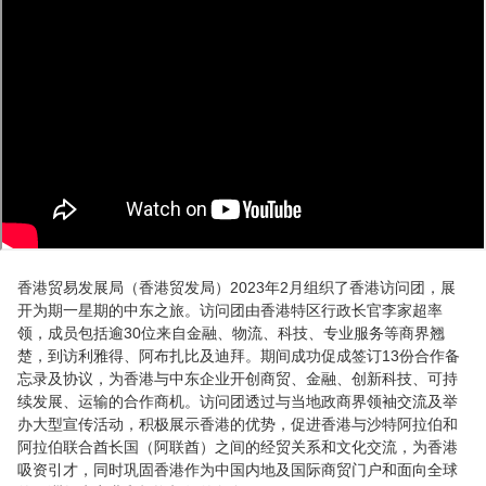
香港贸易发展局（香港贸发局）2023年2月组织了香港访问团，展
开为期一星期的中东之旅。访问团由香港特区行政长官李家超率
领，成员包括逾30位来自金融、物流、科技、专业服务等商界翘
楚，到访利雅得、阿布扎比及迪拜。期间成功促成签订13份合作备
忘录及协议，为香港与中东企业开创商贸、金融、创新科技、可持
续发展、运输的合作商机。访问团透过与当地政商界领袖交流及举
办大型宣传活动，积极展示香港的优势，促进香港与沙特阿拉伯和
阿拉伯联合酋长国（阿联酋）之间的经贸关系和文化交流，为香港
吸资引才，同时巩固香港作为中国内地及国际商贸门户和面向全球