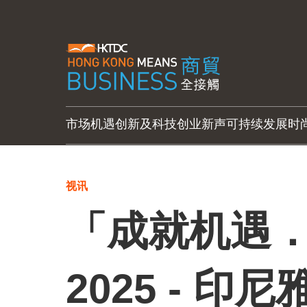
市场机遇
创新及科技
创业新声
可持续发展
时
视讯
「成就机遇
2025 - 印