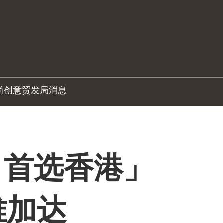
尚创意
贸发局消息
．首选香港」
尼雅加达