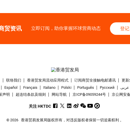
商贸资讯
立即订阅，助你掌握环球营商动态
登记
们
联络我们
香港贸发局流动应用程式
订阅商贸全接触电邮通讯
更新
Español
Français
Italiano
Polski
Português
Pусский
عربى
策声明
超连结条款及细则
网站导航
京ICP备09059244号
京公网安备 1
关注 HKTDC
© 2026
香港贸易发展局版权所有，对违反版权者保留一切追索权利 。