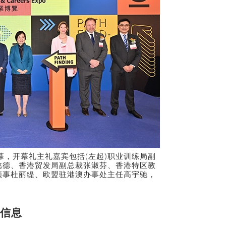
幕，开幕礼主礼嘉宾包括(左起)职业训练局副
懿德、香港贸发局副总裁张淑芬、香港特区教
领事杜丽缇、欧盟驻港澳办事处主任高宇驰，
。
信息