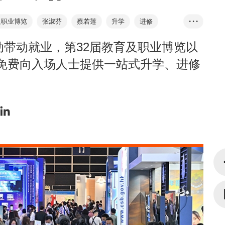
及职业博览
张淑芬
蔡若莲
升学
进修
• • •
区
招聘
职业日
大湾区
建造业
带动就业，第32届教育及职业博览以
，免费向入场人士提供一站式升学、进修