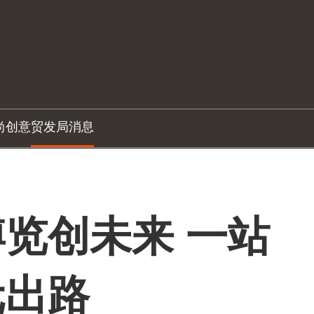
尚创意
贸发局消息
览创未来 一站
元出路