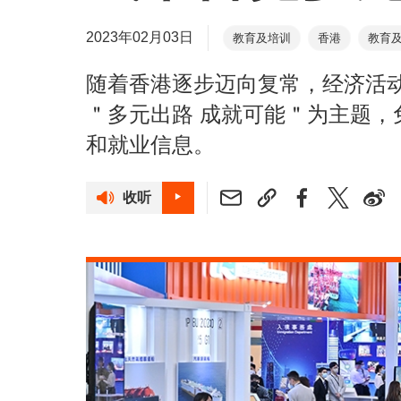
2023年02月03日
教育及培训
香港
教育
就业
教育专区
职业专
随着香港逐步迈向复常，经济活动
创新科技
＂多元出路 成就可能＂为主题
和就业信息。
收听