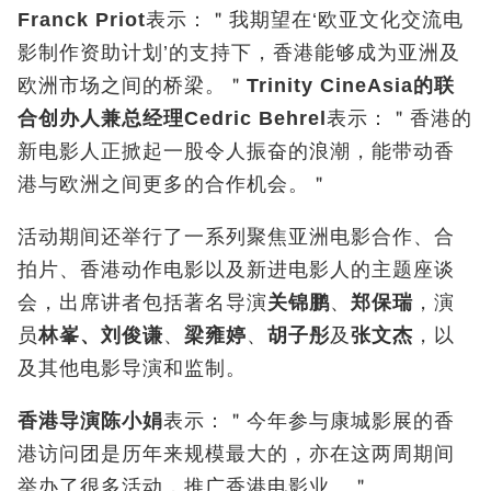
Franck Priot
表示：＂我期望在‘欧亚文化交流电
影制作资助计划’的支持下，香港能够成为亚洲及
欧洲市场之间的桥梁。＂
Trinity CineAsia
的联
合创办人兼总经理
Cedric Behrel
表示：＂香港的
新电影人正掀起一股令人振奋的浪潮，能带动香
港与欧洲之间更多的合作机会。＂
活动期间还举行了一系列聚焦亚洲电影合作、合
拍片、香港动作电影以及新进电影人的主题座谈
会，出席讲者包括著名导演
关锦鹏
、
郑保瑞
，演
员
林峯、刘俊谦
、
梁雍婷
、
胡子彤
及
张文杰
，以
及其他电影导演和监制。
香港导演陈小娟
表示：＂今年参与康城影展的香
港访问团是历年来规模最大的，亦在这两周期间
举办了很多活动，推广香港电影业。＂