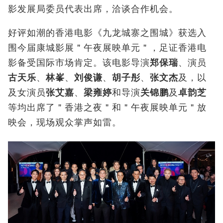
影发展局委员代表出席，洽谈合作机会。
好评如潮的香港电影《九龙城寨之围城》获选入
围今届康城影展＂午夜展映单元＂，足证香港电
影备受国际市场肯定。该电影导演
郑保瑞
、演员
古天乐
、
林峯
、
刘俊谦
、
胡子彤
、
张文杰
及，以
及女演员
张艾嘉
、
梁雍婷
和导演
关锦鹏
及
卓韵芝
等均出席了＂香港之夜＂和＂午夜展映单元＂放
映会，现场观众掌声如雷。