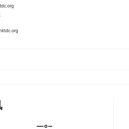
tdc.org
生
ktdc.org
讯